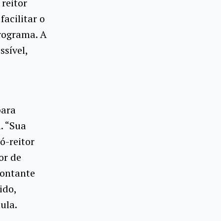
reitor
facilitar o
rograma. A
ssível,
para
. “Sua
ó-reitor
or de
montante
ido,
ula.