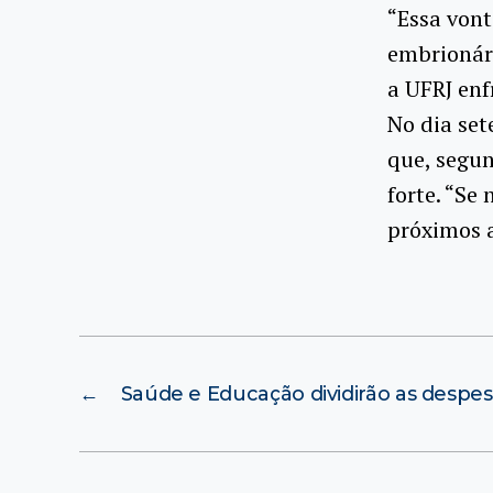
“Essa von
embrionári
a UFRJ enfr
No dia set
que, segun
forte. “Se
próximos a
←
Saúde e Educação dividirão as despes