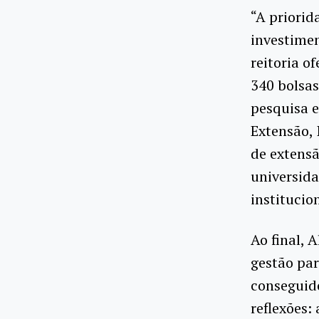
“A priorida
investimen
reitoria o
340 bolsas
pesquisa e
Extensão, 
de extensã
universida
institucio
Ao final, 
gestão par
conseguid
reflexões: