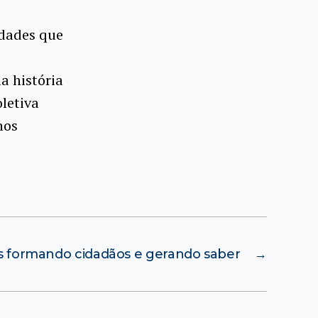
ldades que
a história
letiva
nos
s formando cidadãos e gerando saber
→