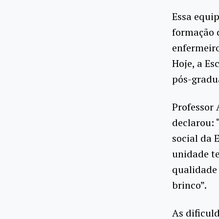
Essa equi
formação d
enfermeiro
Hoje, a Es
pós-gradu
Professor 
declarou: 
social da 
unidade t
qualidade 
brinco”.
As dificul