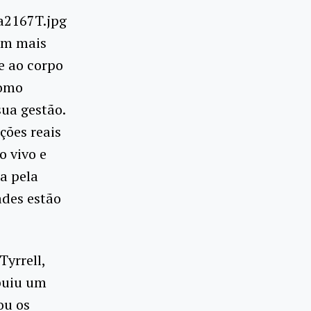
em mais
e ao corpo
como
ua gestão.
ições reais
o vivo e
da pela
ades estão
yrrell,
ibuiu um
ou os