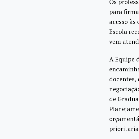
Os profess
para firma
acesso às 
Escola rec
vem atend
A Equipe d
encaminha
docentes, 
negociação
de Graduaç
Planejame
orçamentár
prioritari