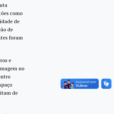
uta
tões como
sidade de
ção de
ntes foram
ros e
fermagem no
entro
espaço
sitam de