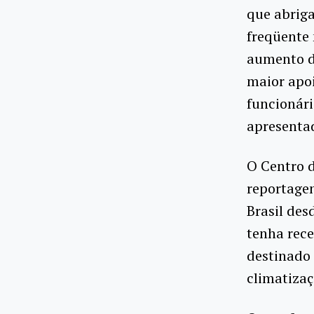
que abrig
freqüente
aumento do
maior apoi
funcionár
apresentad
O Centro 
reportagen
Brasil des
tenha rece
destinado 
climatizaç