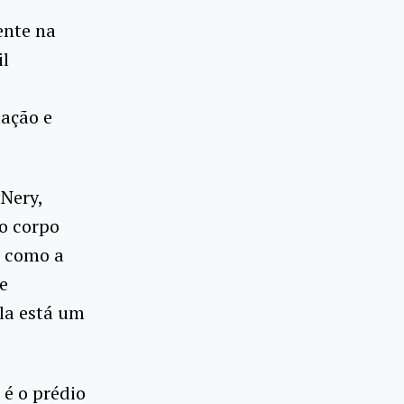
ente na
il
uação e
 Nery,
do corpo
e como a
e
ola está um
é o prédio