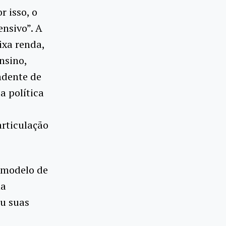
r isso, o
ensivo”. A
ixa renda,
nsino,
ndente de
a política
articulação
m modelo de
ha
u suas