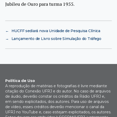
Jubileu de Ouro para turma 1955.
←
HUCFF sediará nova Unidade de Pesquisa Clínica
→
Lançamento de Livro sobre Simulação do Tráfego
Política de Uso
A reprodução de matérias e fotografias é livre mediante
citação do Conexão UFRJ e do autor. No caso de arquivos
de áudio, deverão constar os créditos da Rádio UFRJ e,
em sendo explicitados, dos autores. Para uso de arquivos
de vídeo, esses créditos deverão mencionar o canal da
UFRJ no YouTube e, caso estejam explicitados, os autores.