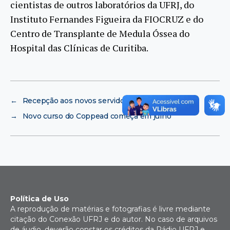
cientistas de outros laboratórios da UFRJ, do
Instituto Fernandes Figueira da FIOCRUZ e do
Centro de Transplante de Medula Óssea do
Hospital das Clínicas de Curitiba.
←
Recepção aos novos servidores
→
Novo curso do Coppead começa em julho
Política de Uso
A reprodução de matérias e fotografias é livre mediante
citação do Conexão UFRJ e do autor. No caso de arquivos
de áudio, deverão constar os créditos da Rádio UFRJ e,