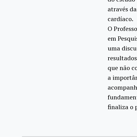
através da
cardíaco.
O Profess
em Pesquis
uma discus
resultados
que não c
a importâ
acompanha
fundament
finaliza o 