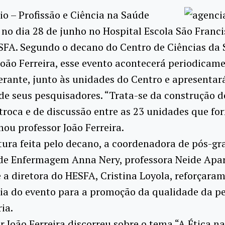
o – Profissão e Ciência na Saúde
no dia 28 de junho no Hospital Escola São Franci
SFA. Segundo o decano do Centro de Ciências da 
João Ferreira, esse evento acontecerá periodicam
erante, junto às unidades do Centro e apresentar
de seus pesquisadores. “Trata-se da construção 
troca e de discussão entre as 23 unidades que f
mou professor João Ferreira.
ura feita pelo decano, a coordenadora de pós-g
 de Enfermagem Anna Nery, professora Neide Apa
 e a diretora do HESFA, Cristina Loyola, reforçaram
ia do evento para a promoção da qualidade da p
ia.
r João Ferreira discorreu sobre o tema “A Ética n