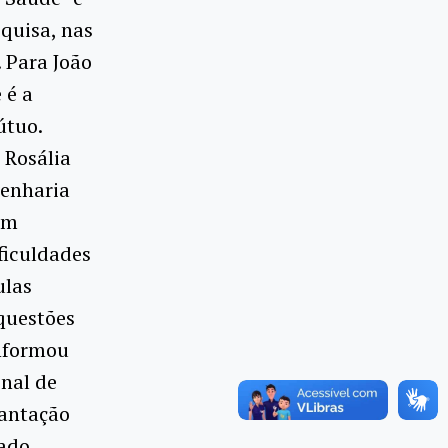
quisa, nas
 Para João
 é a
útuo.
 Rosália
genharia
um
ficuldades
ulas
questões
informou
onal de
lantação
tado