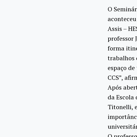
O Seminári
aconteceu 
Assis – HE
professor 
forma itin
trabalhos 
espaço de 
CCS”, afir
Após abert
da Escola
Titonelli,
importânc
universitár
O professo