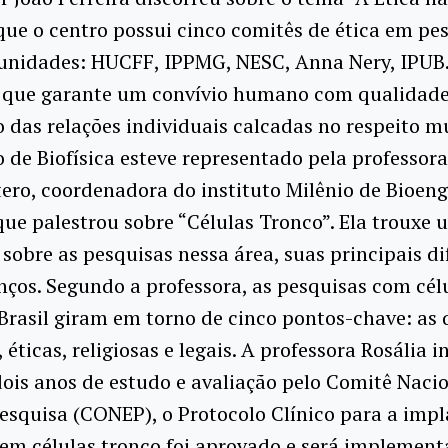
ue o centro possui cinco comitês de ética em pes
 unidades: HUCFF, IPPMG, NESC, Anna Nery, IPUB.
 o que garante um convívio humano com qualidade
 das relações individuais calcadas no respeito m
o de Biofísica esteve representado pela professora
ro, coordenadora do instituto Milênio de Bioen
que palestrou sobre “Células Tronco”. Ela trouxe 
obre as pesquisas nessa área, suas principais di
nços. Segundo a professora, as pesquisas com cél
Brasil giram em torno de cinco pontos-chave: as 
, éticas, religiosas e legais. A professora Rosália 
ois anos de estudo e avaliação pelo Comitê Naci
esquisa (CONEP), o Protocolo Clínico para a imp
em células tronco foi aprovado e será implemen