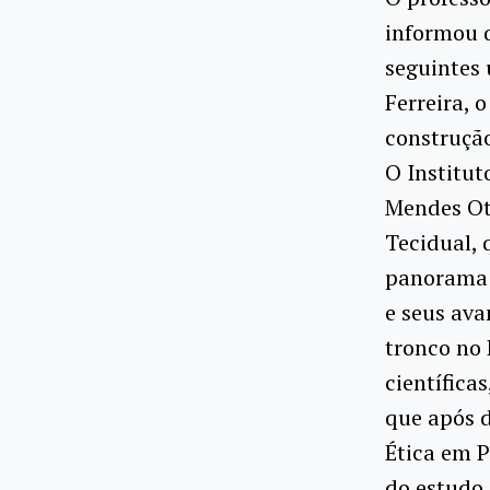
informou q
seguintes
Ferreira,
construção
O Institut
Mendes Ote
Tecidual, 
panorama s
e seus ava
tronco no 
científicas
que após d
Ética em P
do estudo 