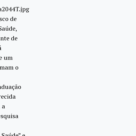
sco de
Saúde,
ente de
á
de um
ormam o
raduação
recida
 a
esquisa
a Saúde” e