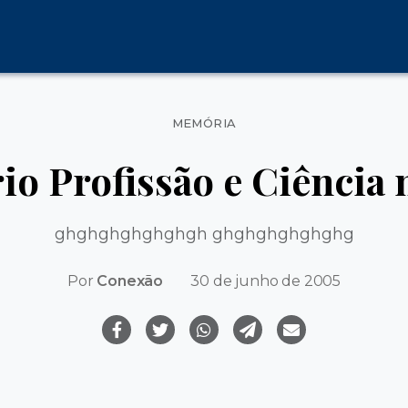
Categorias
MEMÓRIA
io Profissão e Ciência 
ghghghghghghgh ghghghghghghg
Por
Conexão
30 de junho de 2005