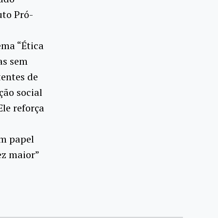
uto Pró-
ema “Ética
cas sem
tentes de
ção social
le reforça
m papel
ez maior”