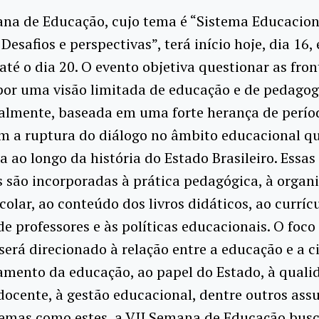
ana de Educação, cujo tema é “Sistema Educacion
 Desafios e perspectivas”, terá início hoje, dia 16, 
até o dia 20. O evento objetiva questionar as fron
por uma visão limitada de educação e de pedagog
ualmente, baseada em uma forte herança de perío
m a ruptura do diálogo no âmbito educacional qu
a ao longo da história do Estado Brasileiro. Essas
s são incorporadas à prática pedagógica, à organ
colar, ao conteúdo dos livros didáticos, ao curríc
e professores e às políticas educacionais. O foco
será direcionado à relação entre a educação e a c
amento da educação, ao papel do Estado, à quali
ocente, à gestão educacional, dentre outros assu
temas como estes, a VII Semana de Educação bus