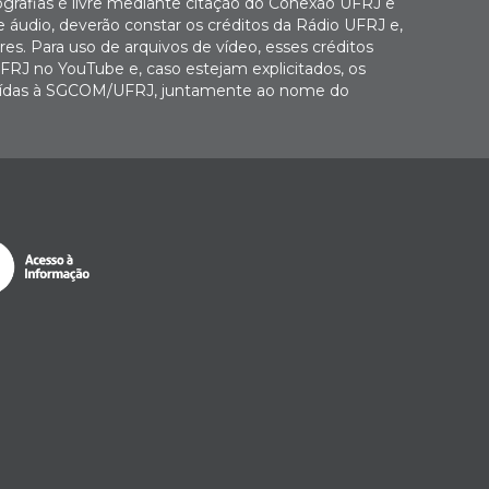
ografias é livre mediante citação do Conexão UFRJ e
e áudio, deverão constar os créditos da Rádio UFRJ e,
es. Para uso de arquivos de vídeo, esses créditos
FRJ no YouTube e, caso estejam explicitados, os
buídas à SGCOM/UFRJ, juntamente ao nome do