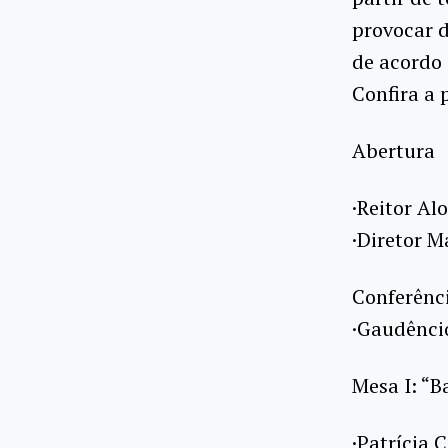
provocar 
de acordo 
Confira a
Abertura
·Reitor Alo
·Diretor M
Conferênc
·Gaudêncio
Mesa I: “
·Patrícia 