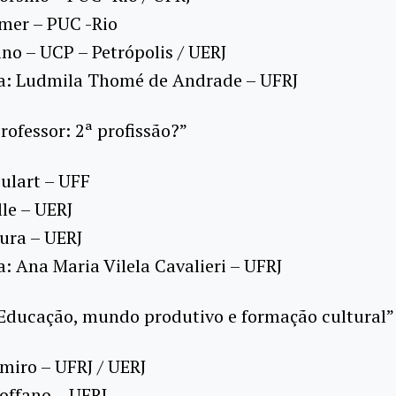
mer – PUC -Rio
ino – UCP – Petrópolis / UERJ
a: Ludmila Thomé de Andrade – UFRJ
Professor: 2ª profissão?”
oulart – UFF
lle – UERJ
ura – UERJ
: Ana Maria Vilela Cavalieri – UFRJ
“Educação, mundo produtivo e formação cultural”
imiro – UFRJ / UERJ
offano – UFRJ