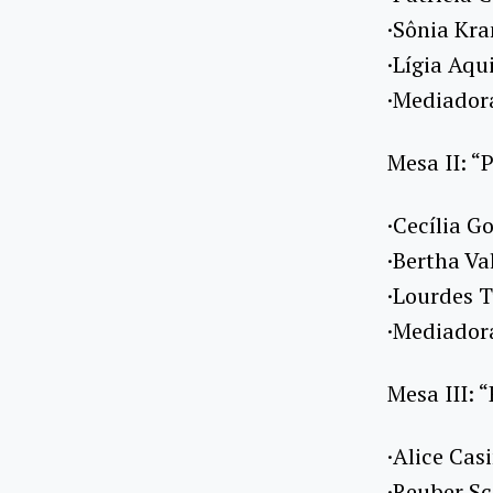
·Sônia Kra
·Lígia Aqu
·Mediador
Mesa II: “
·Cecília G
·Bertha Va
·Lourdes T
·Mediadora
Mesa III: 
·Alice Cas
·Reuber Sc