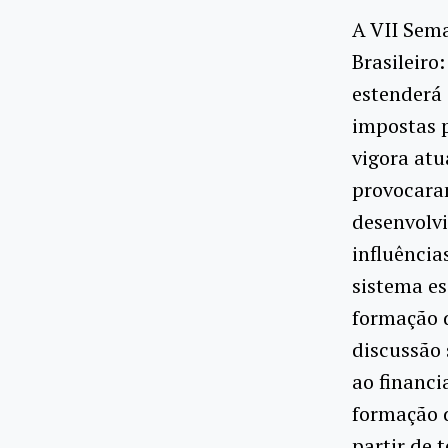
A VII Sem
Brasileiro:
estenderá 
impostas 
vigora at
provocara
desenvolvi
influência
sistema es
formação d
discussão 
ao financi
formação d
partir de 