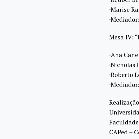
·Marise R
·Mediador:
Mesa IV: 
·Ana Cane
·Nicholas 
·Roberto L
·Mediador
Realização
Universida
Faculdade
CAPed – Ce