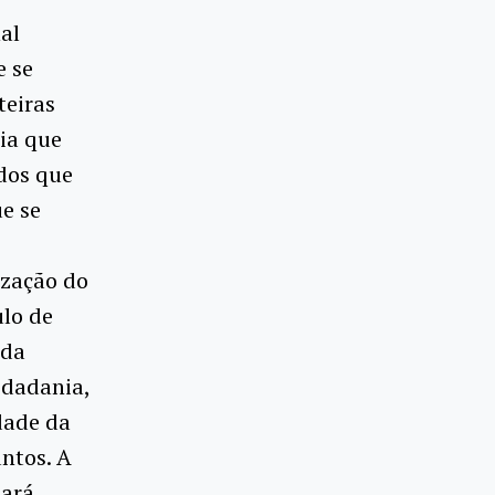
al
e se
teiras
ia que
dos que
e se
ização do
ulo de
 da
idadania,
dade da
ntos. A
cará