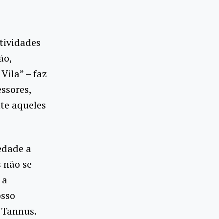
tividades
ão,
Vila” – faz
essores,
nte aqueles
edade a
s não se
 a
osso
s Tannus.