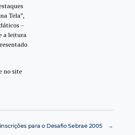
destaques
na Tela”,
dáticos –
 a leitura
presentado
 no site
 inscrições para o Desafio Sebrae 2005
→