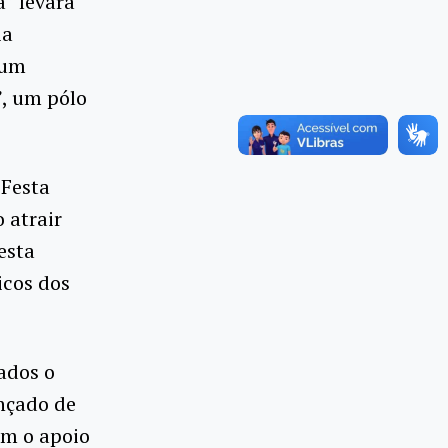
” levará
ia
 um
”, um pólo
Festa
 atrair
esta
icos dos
ados o
nçado de
om o apoio