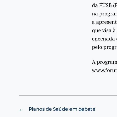
da FUSB (F
na program
a apresent
que visa à
encenada 
pelo prog
A programa
www.forum
←
Planos de Saúde em debate