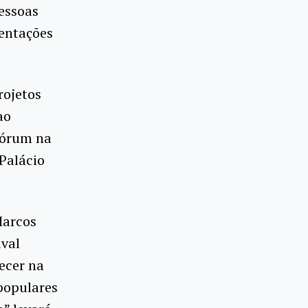
essoas
sentações
rojetos
ao
Fórum na
Palácio
Marcos
ival
ecer na
populares