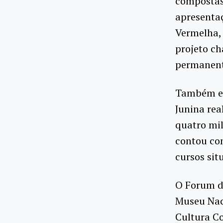
compostas 
apresenta
Vermelha, 
projeto ch
permanent
Também es
Junina rea
quatro mil
contou co
cursos si
O Forum de
Museu Nac
Cultura C