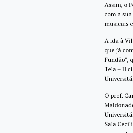
Assim, o F
com a sua 
musicais e
A ida à Vi
que já com
Fundão”, q
Tela – II 
Universitá
O prof. Ca
Maldonado 
Universitá
Sala Cecíl