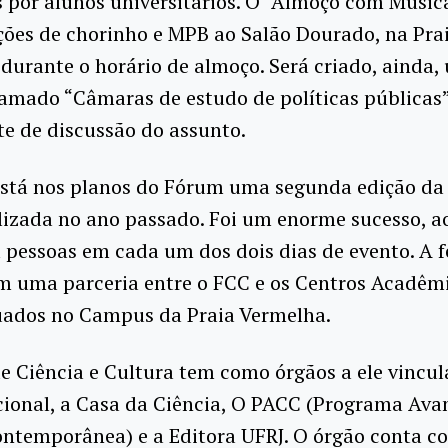
por alunos universitários. O “Almoço com Música
ções de chorinho e MPB ao Salão Dourado, na Pra
durante o horário de almoço. Será criado, ainda,
amado “Câmaras de estudo de políticas públicas
e de discussão do assunto.
tá nos planos do Fórum uma segunda edição da 
lizada no ano passado. Foi um enorme sucesso, ao
 pessoas em cada um dos dois dias de evento. A f
m uma parceria entre o FCC e os Centros Acadêm
tuados no Campus da Praia Vermelha.
 Ciência e Cultura tem como órgãos a ele vincul
ional, a Casa da Ciência, O PACC (Programa Ava
ontemporânea) e a Editora UFRJ. O órgão conta c