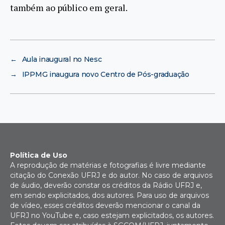
também ao público em geral.
←
Aula inaugural no Nesc
→
IPPMG inaugura novo Centro de Pós-graduação
Política de Uso
A reprodução de matérias e fotografias é livre mediante
citação do Conexão UFRJ e do autor. No caso de arquivos
de áudio, deverão constar os créditos da Rádio UFRJ e,
em sendo explicitados, dos autores. Para uso de arquivos
de vídeo, esses créditos deverão mencionar o canal da
UFRJ no YouTube e, caso estejam explicitados, os autores.