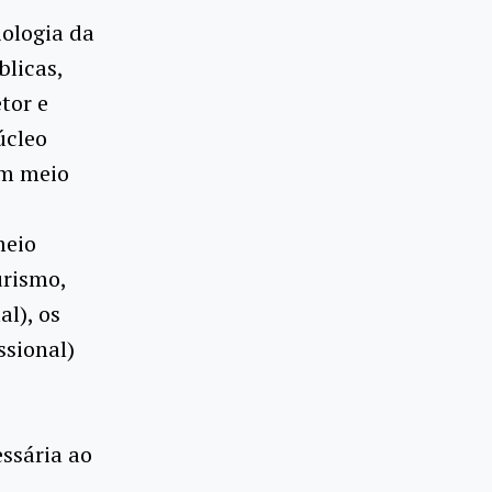
iologia da
licas,
etor e
úcleo
em meio
meio
urismo,
al), os
ssional)
ssária ao