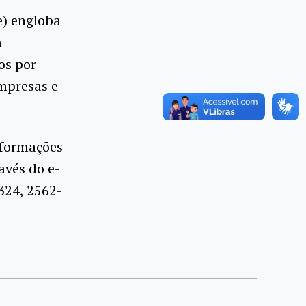
) engloba
m
os por
empresas e
nformações
ravés do e-
324, 2562-