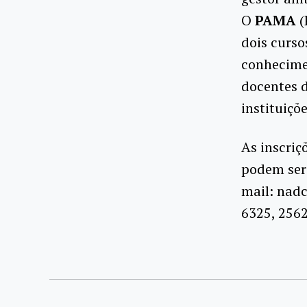
O
PAMA
(
dois curso
conhecimen
docentes d
instituiçõ
As inscriç
podem ser 
mail: nadc
6325, 256