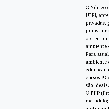
O Núcleo d
UFRJ, apr
privadas, 
profissio
oferece um
ambiente 
Para atua
ambiente (
educação a
cursos
PC
são ideais.
O
PFP
(Pr
metodolog
gestor amb