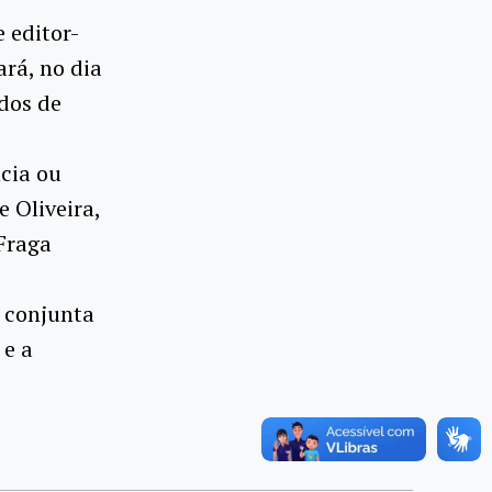
 editor-
rá, no dia
dos de
ncia ou
e Oliveira,
 Fraga
a conjunta
 e a