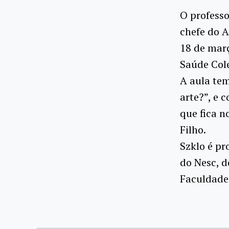
O professo
chefe do A
18 de març
Saúde Cole
A aula tem
arte?”, e 
que fica n
Filho.
Szklo é pr
do Nesc, 
Faculdade