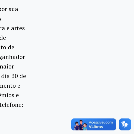
por sua
s
ca e artes
 de
sto de
 ganhador
 maior
 dia 30 de
amento e
êmios e
telefone: