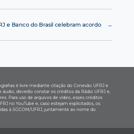
J e Banco do Brasil celebram acordo
→
ografias é livre mediante citação do Conexão UFRJ e
e áudio, deverão constar os créditos da Rádio UFRJ e,
es. Para uso de arquivos de vídeo, esses créditos
FRJ no YouTube e, caso estejam explicitados, os
buídas à SGCOM/UFRJ, juntamente ao nome do