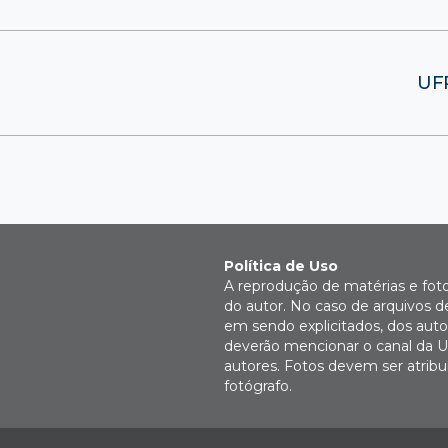
UFR
Política de Uso
A reprodução de matérias e fot
do autor. No caso de arquivos d
em sendo explicitados, dos autor
deverão mencionar o canal da U
autores. Fotos devem ser atri
fotógrafo.