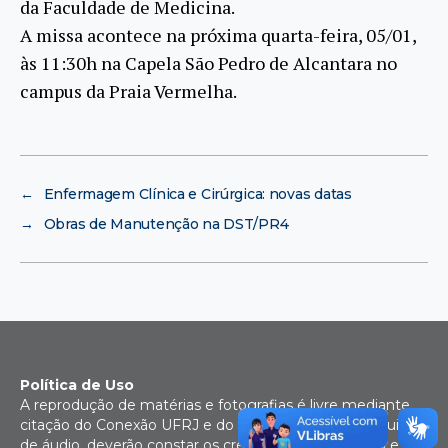
da Faculdade de Medicina.
A missa acontece na próxima quarta-feira, 05/01,
às 11:30h na Capela São Pedro de Alcantara no
campus da Praia Vermelha.
←
Enfermagem Clínica e Cirúrgica: novas datas
→
Obras de Manutenção na DST/PR4
Política de Uso
A reprodução de matérias e fotografias é livre mediante
citação do Conexão UFRJ e do autor. No caso de arquivos
de áudio, deverão constar os créditos da Rádio UFRJ e,