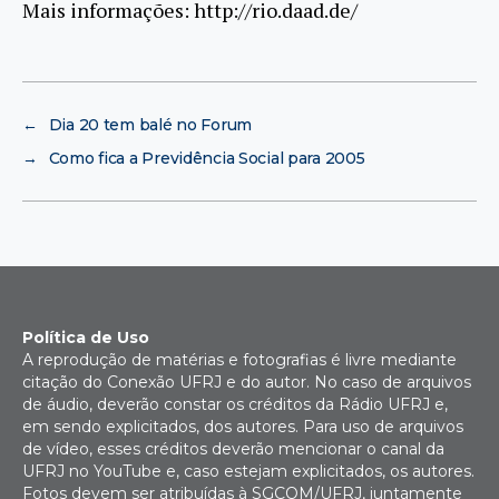
Mais informações: http://rio.daad.de/
←
Dia 20 tem balé no Forum
→
Como fica a Previdência Social para 2005
Política de Uso
A reprodução de matérias e fotografias é livre mediante
citação do Conexão UFRJ e do autor. No caso de arquivos
de áudio, deverão constar os créditos da Rádio UFRJ e,
em sendo explicitados, dos autores. Para uso de arquivos
de vídeo, esses créditos deverão mencionar o canal da
UFRJ no YouTube e, caso estejam explicitados, os autores.
Fotos devem ser atribuídas à SGCOM/UFRJ, juntamente