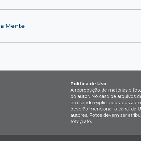
da Mente
Política de Uso
A reprodução de matérias e fot
do autor. No caso de arquivos d
em sendo explicitados, dos autor
deverão mencionar o canal da U
autores. Fotos devem ser atri
fotógrafo.