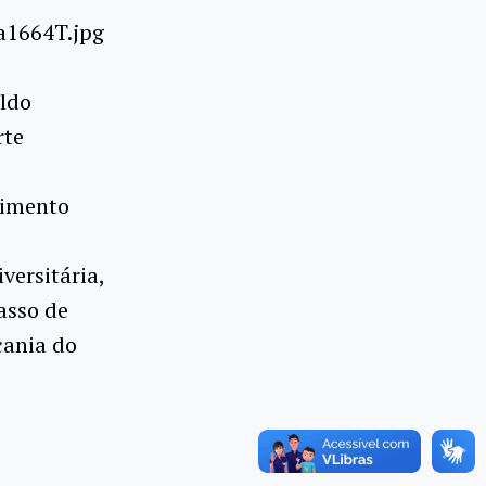
aldo
rte
vimento
versitária,
asso de
cania do