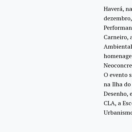
Haverá, na
dezembro, 
Performanc
Carneiro, 
Ambiental 
homenagem
Neoconcret
O evento s
na Ilha do
Desenho, e
CLA, a Esc
Urbanismo