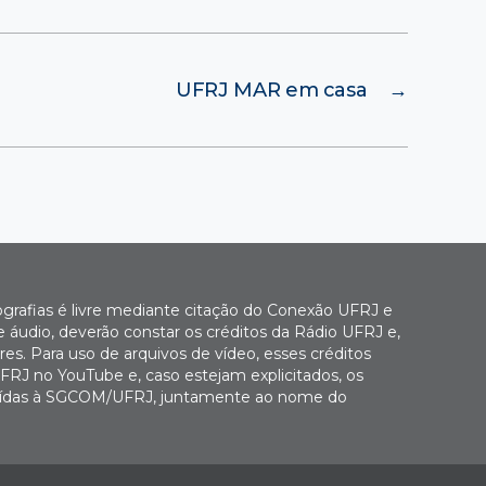
UFRJ MAR em casa
→
ografias é livre mediante citação do Conexão UFRJ e
e áudio, deverão constar os créditos da Rádio UFRJ e,
es. Para uso de arquivos de vídeo, esses créditos
FRJ no YouTube e, caso estejam explicitados, os
buídas à SGCOM/UFRJ, juntamente ao nome do