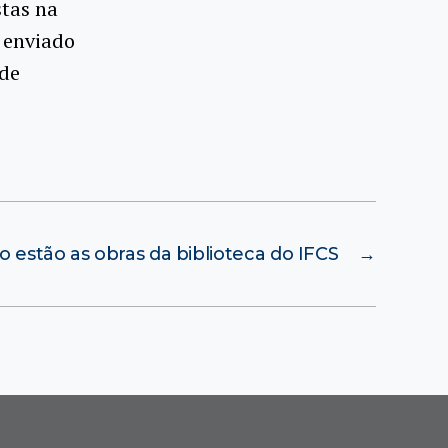
stas na
r enviado
 de
 estão as obras da biblioteca do IFCS
→