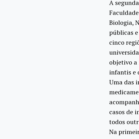
A segunda
Faculdades
Biologia, 
públicas e
cinco regi
universida
objetivo a
infantis e
Uma das in
medicamen
acompanha
casos de i
todos outr
Na primeir