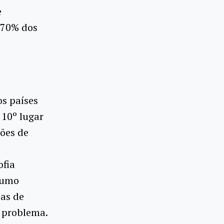
e
 70% dos
os países
10º lugar
ões de
ofia
sumo
cas de
 problema.