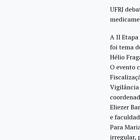
UFRJ deba
medicame
A II Etap
foi tema d
Hélio Frag
O evento c
Fiscaliza
Vigilância
coordenado
Eliezer Ba
e faculdad
Para Mari
irregular,