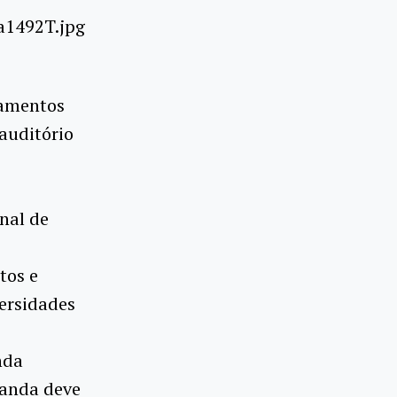
camentos
 auditório
nal de
tos e
versidades
nda
aganda deve