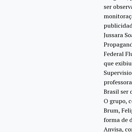
ser observ
monitoraçã
publicida
Jussara So
Propaganda
Federal Fl
que exibiu
Supervisio
professora
Brasil ser 
O grupo, 
Brum, Feli
forma de d
Anvisa, c