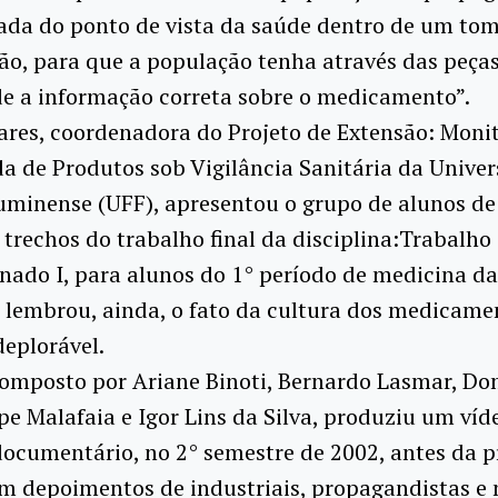
ada do ponto de vista da saúde dentro de um to
o, para que a população tenha através das peça
de a informação correta sobre o medicamento”.
ares, coordenadora do Projeto de Extensão: Moni
 de Produtos sob Vigilância Sanitária da Unive
uminense (UFF), apresentou o grupo de alunos d
 trechos do trabalho final da disciplina:Trabalh
nado I, para alunos do 1° período de medicina da
 lembrou, ainda, o fato da cultura dos medicame
deplorável.
composto por Ariane Binoti, Bernardo Lasmar, D
pe Malafaia e Igor Lins da Silva, produziu um ví
ocumentário, no 2° semestre de 2002, antes da 
om depoimentos de industriais, propagandistas e