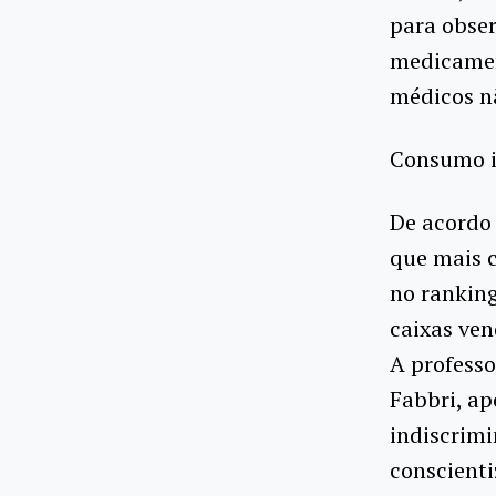
para obser
medicamen
médicos nã
Consumo 
De acordo 
que mais 
no rankin
caixas ve
A professo
Fabbri, a
indiscrimi
conscient