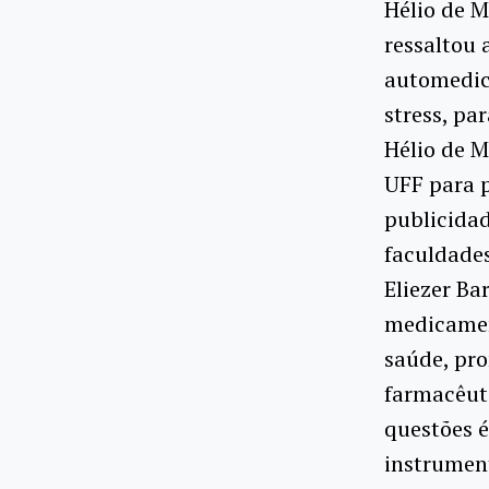
Hélio de M
ressaltou 
automedic
stress, pa
Hélio de M
UFF para 
publicida
faculdades
Eliezer Ba
medicament
saúde, pro
farmacêut
questões 
instrument