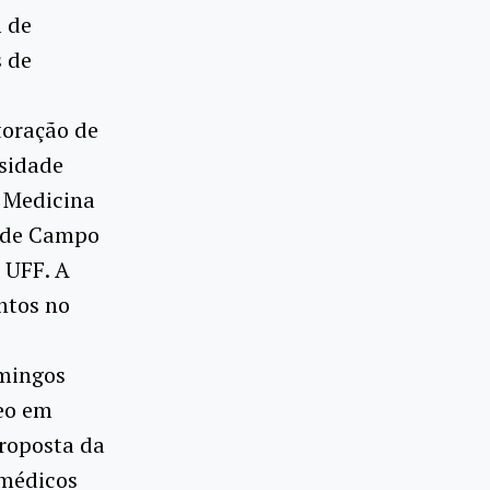
m de
s de
toração de
rsidade
e Medicina
o de Campo
 UFF. A
ntos no
omingos
deo em
proposta da
 médicos