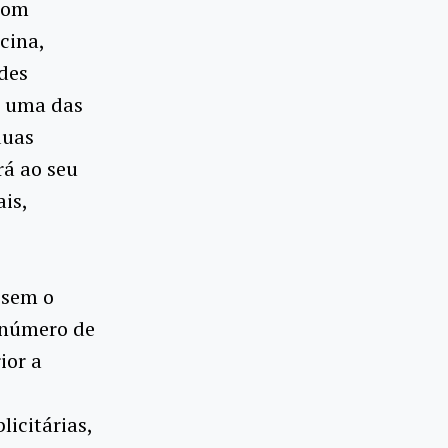
com
cina,
des
a uma das
duas
rá ao seu
is,
 sem o
 número de
ior a
icitárias,