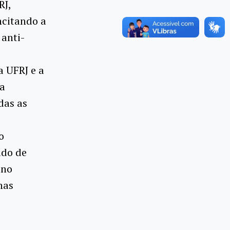
RJ,
ncitando a
anti-
a UFRJ e a
da
das as
o
ado de
ino
nas