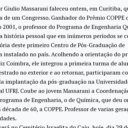
r Giulio Massarani faleceu ontem, em Curitiba, 
va de um Congresso. Ganhador do Prêmio COPPE 
 2001, o professor do Programa de Engenharia Q
a história pessoal que em inúmeros períodos se 
ória deste primeiro Centro de Pós-Graduação de
 instalado no país. Acolhendo a orientação do pr
iz Coimbra, ele integrou a primeira turma de al
strado no exterior e ao retornar, participaram 
da implantação da pós-graduação na Universidad
ual UFRJ. Coube ao jovem Massarani a Coordenaçã
Programa de Engenharia, o de Química, que deu o
década de 60, a COPPE. Professor de varias geraç
udades.
será no Cemitério Israelita do Caju, hoje, dia 29 d