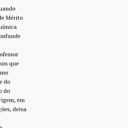
quando
de Mérito
uímica
confunde
ofessor
unos que
como
e do
o do
rigem, em
ões, deixa
e