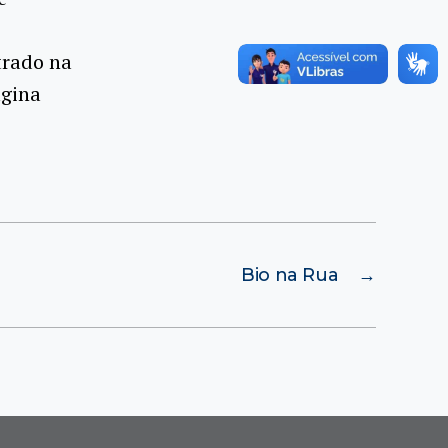
trado na
agina
Bio na Rua
→