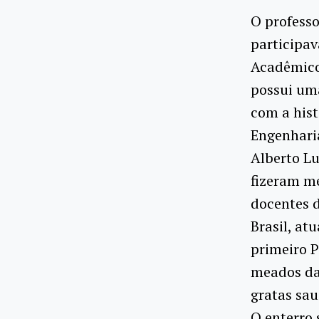
O professo
participa
Acadêmico
possui um
com a hist
Engenharia
Alberto Lu
fizeram me
docentes 
Brasil, at
primeiro 
meados da 
gratas sa
O enterro 