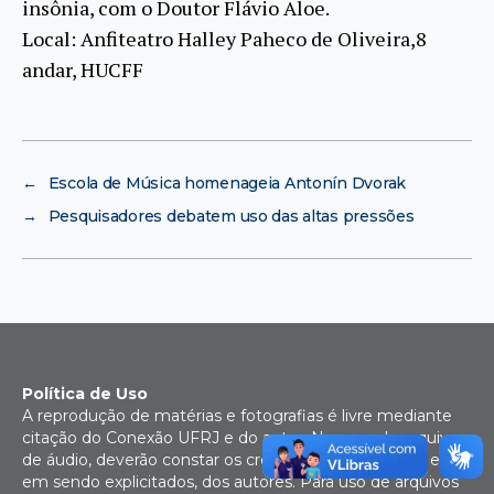
insônia, com o Doutor Flávio Aloe.
Local: Anfiteatro Halley Paheco de Oliveira,8
andar, HUCFF
←
Escola de Música homenageia Antonín Dvorak
→
Pesquisadores debatem uso das altas pressões
Política de Uso
A reprodução de matérias e fotografias é livre mediante
citação do Conexão UFRJ e do autor. No caso de arquivos
de áudio, deverão constar os créditos da Rádio UFRJ e,
em sendo explicitados, dos autores. Para uso de arquivos