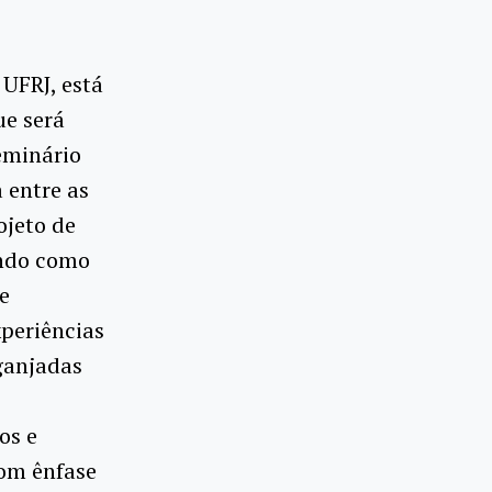
UFRJ, está
e será
seminário
 entre as
ojeto de
indo como
e
xperiências
nganjadas
os e
com ênfase