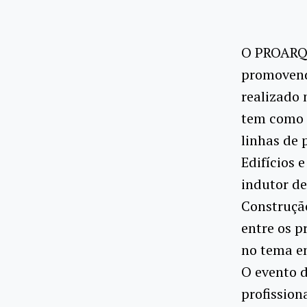
O PROARQ,
promovend
realizado 
tem como o
linhas de 
Edifícios 
indutor de
Construção
entre os p
no tema e
O evento d
profission