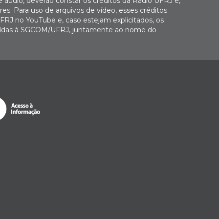
e áudio, deverão constar os créditos da Rádio UFRJ e,
es. Para uso de arquivos de vídeo, esses créditos
FRJ no YouTube e, caso estejam explicitados, os
buídas à SGCOM/UFRJ, juntamente ao nome do