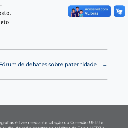
.
osto.
jeto
I Fórum de debates sobre paternidade
→
ografias é livre mediante citação do Conexão UFRJ e