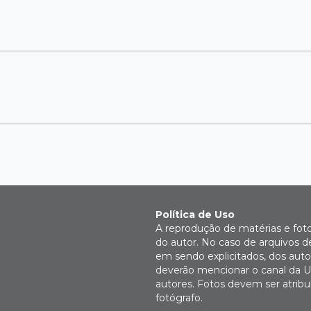
Política de Uso
A reprodução de matérias e fot
do autor. No caso de arquivos d
em sendo explicitados, dos autor
deverão mencionar o canal da U
autores. Fotos devem ser atri
fotógrafo.