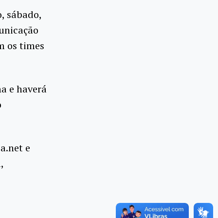
o, sábado,
municação
om os times
ha e haverá
o
a.net e
,