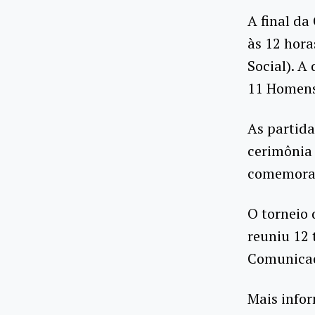
A final da
às 12 hora
Social). A
11 Homens 
As partida
cerimônia 
comemorat
O torneio 
reuniu 12 
Comunicaçã
Mais info