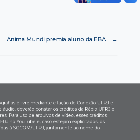
Anima Mundi premia aluno da EBA
→
ografias é livre mediante citação do Conexão UFRJ e
e áudio, deverão constar os créditos da Rádio UFRJ e,
es. Para uso de arquivos de vídeo, esses créditos
FRJ no YouTube e, caso estejam explicitados, os
buídas à SGCOM/UFRJ, juntamente ao nome do