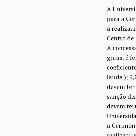
A Universi
para a Ce
a realizaa
Centro de 
A concess
graus, é f
coeficient
laude ); 9
devem ter
sanção dis
devem ter
Universida
a Cerimôm
realizaar-