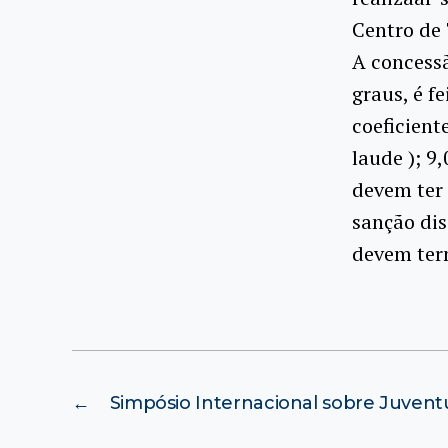
Centro de 
A concess
graus, é f
coeficient
laude ); 9
devem ter
sanção dis
devem ter
←
Simpósio Internacional sobre Juventu