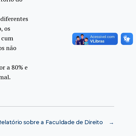
diferentes
, os
a cum
os não
or a 80% e
mal.
Relatório sobre a Faculdade de Direito
→