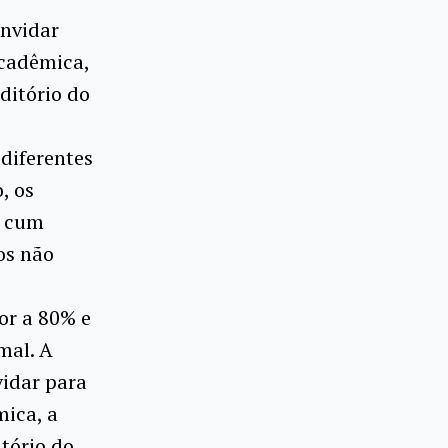
onvidar
cadêmica,
uditório do
diferentes
, os
a cum
os não
or a 80% e
mal. A
vidar para
ica, a
itório do