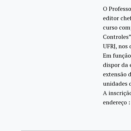
O Professo
editor che
curso comp
Controles”
UFRJ, nos 
Em função 
dispor da 
extensão d
unidades 
A inscriçã
endereço :