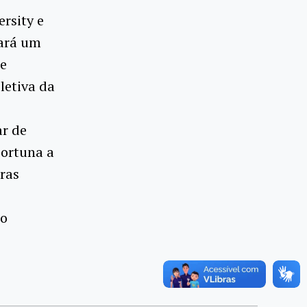
rsity e
rará um
 e
letiva da
ar de
portuna a
ras
no