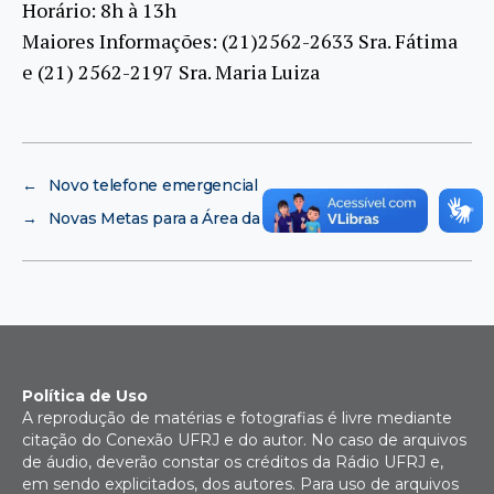
Horário: 8h à 13h
Maiores Informações: (21)2562-2633 Sra. Fátima
e (21) 2562-2197 Sra. Maria Luiza
←
Novo telefone emergencial
→
Novas Metas para a Área da Saúde na UFRJ
Política de Uso
A reprodução de matérias e fotografias é livre mediante
citação do Conexão UFRJ e do autor. No caso de arquivos
de áudio, deverão constar os créditos da Rádio UFRJ e,
em sendo explicitados, dos autores. Para uso de arquivos