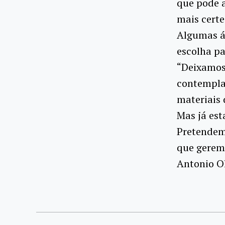
que pode a
mais certe
Algumas ár
escolha pa
“Deixamos 
contempla
materiais 
Mas já es
Pretendem
que gerem 
Antonio Ol