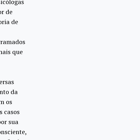
sicólogas
or de
oria de
ogramados
nais que
s
ersas
nto da
am os
s casos
por sua
onsciente,