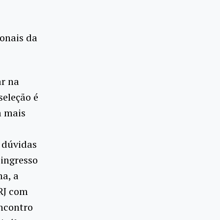
ionais da
ar na
seleção é
a mais
 dúvidas
 ingresso
ma, a
RJ com
Encontro