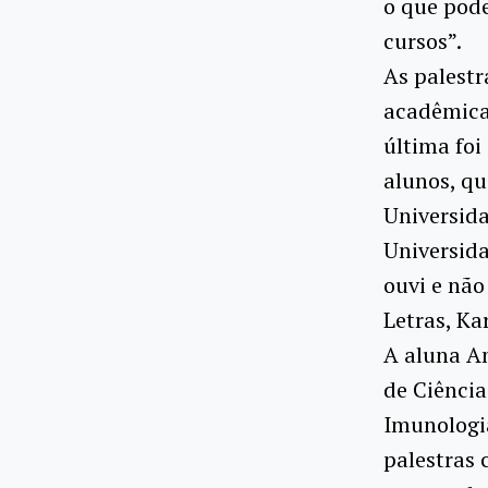
o que pode
cursos”.
As palestr
acadêmica,
última foi
alunos, q
Universida
Universida
ouvi e não
Letras, Ka
A aluna An
de Ciência
Imunologia
palestras 