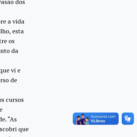
vasão dos
re a vida
lho, esta
tre os
ento da
que vi e
urso de
os cursos
e
e. “As
escobri que