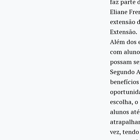
faz parte 
Eliane Fre
extensão d
Extensão.
Além dos 
com alunos
possam ser
Segundo An
benefícios
oportunid
escolha, 
alunos até
atrapalham
vez, tendo