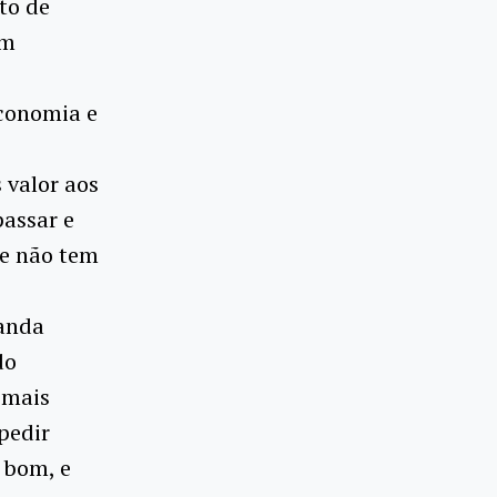
to de
em
Economia e
 valor aos
assar e
ue não tem
nanda
do
 mais
pedir
o bom, e