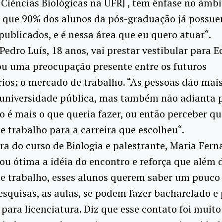
 Ciências Biológicas na UFRJ , tem ênfase no âmbi
e que 90% dos alunos da pós-graduação já possu
publicados, e é nessa área que eu quero atuar“.
 Pedro Luís, 18 anos, vai prestar vestibular para 
u uma preocupação presente entre os futuros
rios: o mercado de trabalho. “As pessoas dão mais
 universidade pública, mas também não adianta p
o é mais o que queria fazer, ou então perceber q
 trabalho para a carreira que escolheu“.
ra do curso de Biologia e palestrante, Maria Fer
u ótima a idéia do encontro e reforça que além 
e trabalho, esses alunos querem saber um pouco
esquisas, as aulas, se podem fazer bacharelado e 
 para licenciatura. Diz que esse contato foi muit