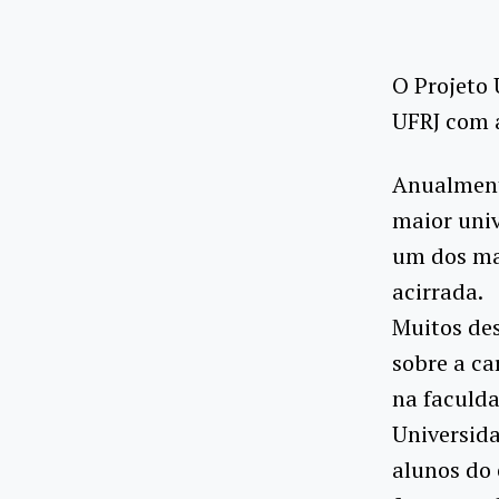
O Projeto 
UFRJ com 
Anualmente
maior univ
um dos mai
acirrada.
Muitos de
sobre a ca
na faculda
Universida
alunos do 