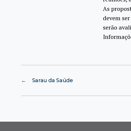
As propost
devem ser
serão aval
Informaçõe
←
Sarau da Saúde