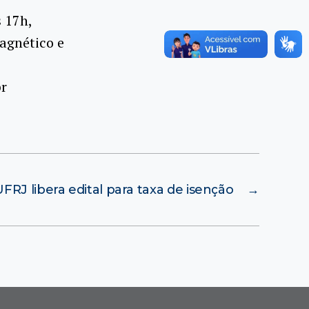
s 17h,
agnético e
br
UFRJ libera edital para taxa de isenção
→