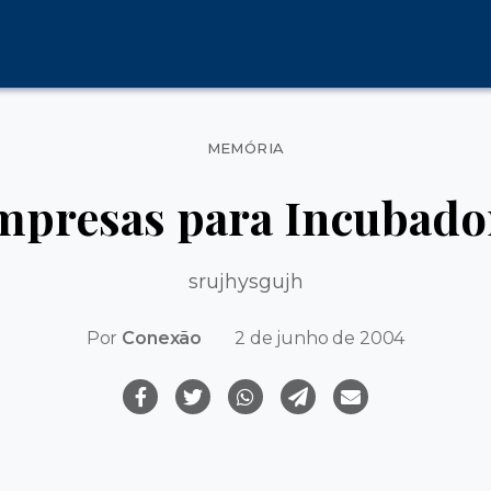
Categorias
MEMÓRIA
empresas para Incubad
srujhysgujh
Por
Conexão
2 de junho de 2004