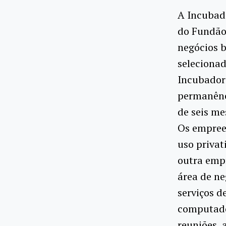
A Incubado
do Fundão,
negócios 
selecionad
Incubador
permanênc
de seis me
Os empree
uso privat
outra emp
área de n
serviços d
computado
reuniões, 