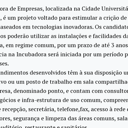
ra de Empresas, localizada na Cidade Universitár
 é um projeto voltado para estimular a crição de
baseados em tecnologias inovadoras. Os candidat
os poderão utilizar as instalações e facilidades d
a, em regime comum, por um prazo de até 3 anos
ia na Incubadora será iniciada por um período p
ses.
ndimentos desenvolvidos têm à sua disposição u
ivo ou um posto de trabalho em sala compartilha
resa, denominado ponto, e contam com consultor
egócios e infra-estrutura de uso comum, compre
e recepção, secretária, telefone,fax, acesso à rede
res, segurança e limpeza das áreas comuns, sala
auditório, restaurante e sanitários.