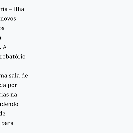
ia – Ilha
 novos
os
a
. A
robatório
ma sala de
da por
ias na
endendo
 de
 para