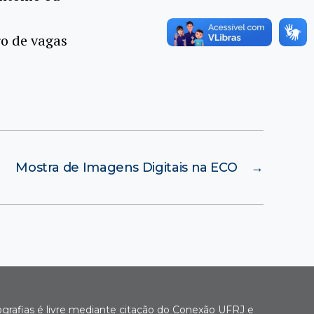
ro de vagas
Mostra de Imagens Digitais na ECO
→
ografias é livre mediante citação do Conexão UFRJ e