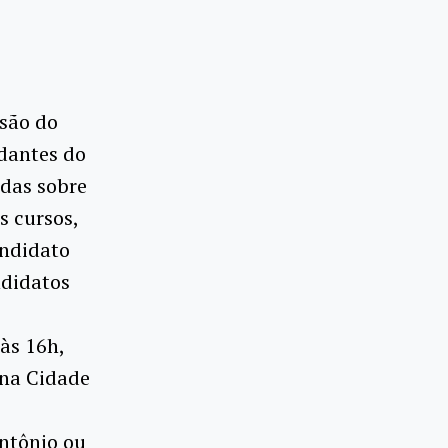
nsão do
udantes do
idas sobre
s cursos,
andidato
ndidatos
 às 16h,
 na Cidade
Antônio ou