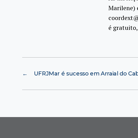
Marilene) 
coordext@c
é gratuito
←
UFRJMar é sucesso em Arraial do Ca