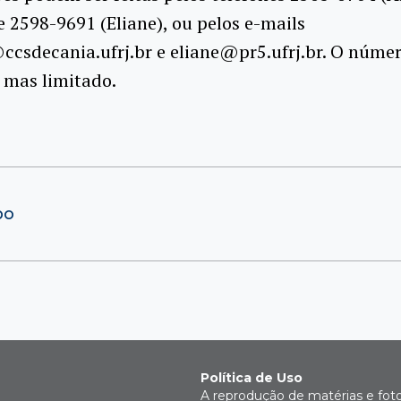
e 2598-9691 (Eliane), ou pelos e-mails
csdecania.ufrj.br e eliane@pr5.ufrj.br. O núme
, mas limitado.
bo
Política de Uso
A reprodução de matérias e fot