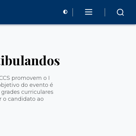
tibulandos
o CCS promovem o I
bjetivo do evento é
 grades curriculares
r o candidato ao