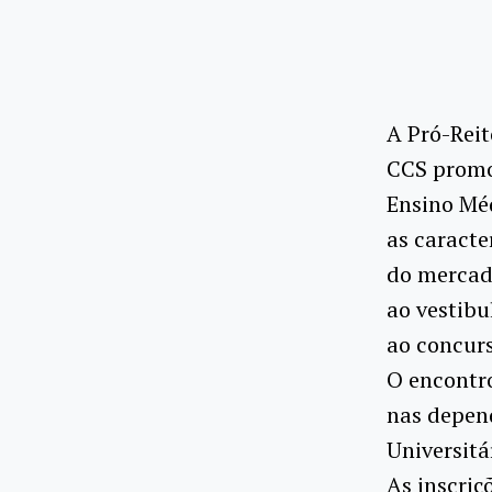
A Pró-Reit
CCS promov
Ensino Méd
as caracte
do mercado
ao vestibu
ao concurs
O encontro
nas depen
Universitá
As inscriç