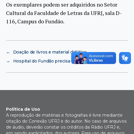
Os exemplares podem ser adquiridos no Setor
Cultural da Faculdade de Letras da UFRJ, sala D-
116, Campus do Fundão.
←
Doação de livros e material didático
→
Hospital do Fundão precisa de sangue
Política de Uso
A reprodução de matérias e fotografias é livre mediante
citação do Conexão UFRJ e do autor. No caso de arquivos
de áudio, deverão constar os créditos da Rádio UFRJ e,
em sendo explicitados, dos autores. Para uso de arquivos