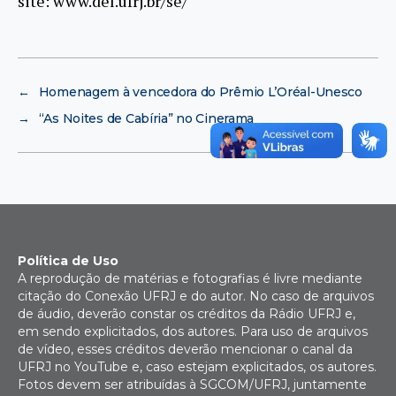
site: www.del.ufrj.br/se/
←
Homenagem à vencedora do Prêmio L’Oréal-Unesco
→
“As Noites de Cabíria” no Cinerama
Política de Uso
A reprodução de matérias e fotografias é livre mediante
citação do Conexão UFRJ e do autor. No caso de arquivos
de áudio, deverão constar os créditos da Rádio UFRJ e,
em sendo explicitados, dos autores. Para uso de arquivos
de vídeo, esses créditos deverão mencionar o canal da
UFRJ no YouTube e, caso estejam explicitados, os autores.
Fotos devem ser atribuídas à SGCOM/UFRJ, juntamente