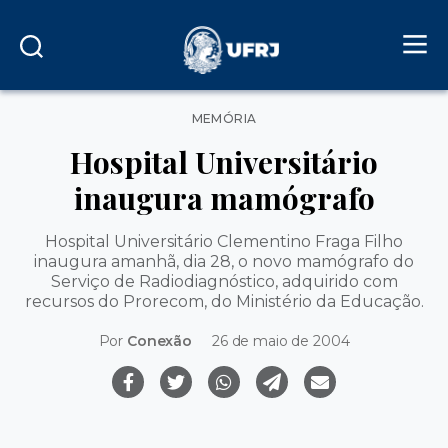
Categorias
MEMÓRIA
Hospital Universitário
inaugura mamógrafo
Hospital Universitário Clementino Fraga Filho
inaugura amanhã, dia 28, o novo mamógrafo do
Serviço de Radiodiagnóstico, adquirido com
recursos do Prorecom, do Ministério da Educação.
Por
Conexão
26 de maio de 2004