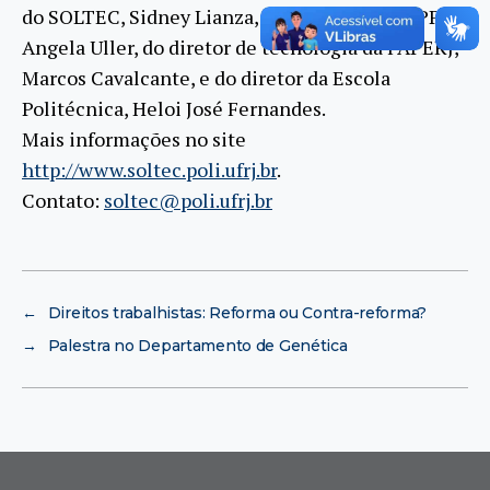
do SOLTEC, Sidney Lianza, da diretora da COPPE,
Angela Uller, do diretor de tecnologia da FAPERJ,
Marcos Cavalcante, e do diretor da Escola
Politécnica, Heloi José Fernandes.
Mais informações no site
http://www.soltec.poli.ufrj.br
.
Contato:
soltec@poli.ufrj.br
←
Direitos trabalhistas: Reforma ou Contra-reforma?
→
Palestra no Departamento de Genética