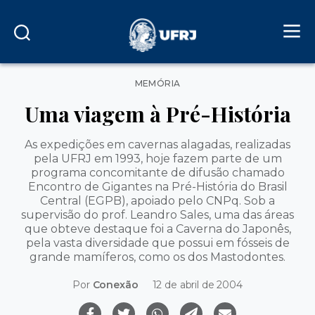
Categorias
MEMÓRIA
Uma viagem à Pré-História
As expedições em cavernas alagadas, realizadas
pela UFRJ em 1993, hoje fazem parte de um
programa concomitante de difusão chamado
Encontro de Gigantes na Pré-História do Brasil
Central (EGPB), apoiado pelo CNPq. Sob a
supervisão do prof. Leandro Sales, uma das áreas
que obteve destaque foi a Caverna do Japonês,
pela vasta diversidade que possui em fósseis de
grande mamíferos, como os dos Mastodontes.
Por
Conexão
12 de abril de 2004