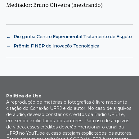
Mediador: Bruno Oliveira (mestrando)
←
Rio ganha Centro Experimental Tratamento de Esgoto
→
Prêmio FINEP de Inovação Tecnológica
Política de Uso
A reprodução de matérias e fotografias é livre mediante
citação do Conexão UFRJ e do autor. No caso de arquivos
de áudio, deverão constar os créditos da Rádio UFRJ e,
em sendo explicitados, dos autores. Para uso de arquivos
de vídeo, esses créditos deverão mencionar o canal da
UFRJ no YouTube e, caso estejam explicitados, os autores.