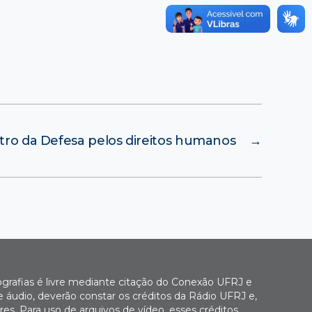
stro da Defesa pelos direitos humanos
→
ografias é livre mediante citação do Conexão UFRJ e
e áudio, deverão constar os créditos da Rádio UFRJ e,
es. Para uso de arquivos de vídeo, esses créditos