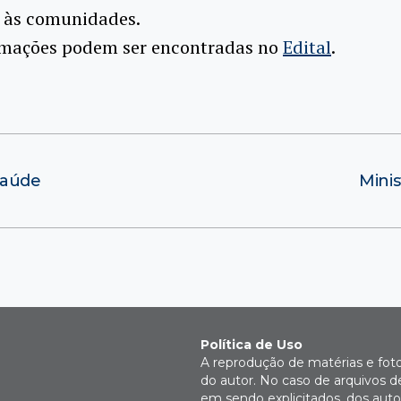
s às comunidades.
rmações podem ser encontradas no
Edital
.
saúde
Mini
Política de Uso
A reprodução de matérias e fot
do autor. No caso de arquivos d
em sendo explicitados, dos autor