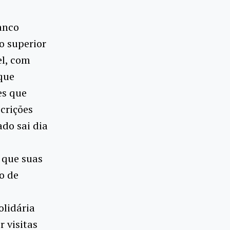
anco
o superior
el, com
que
es que
crições
ado sai dia
a que suas
o de
olidária
 visitas