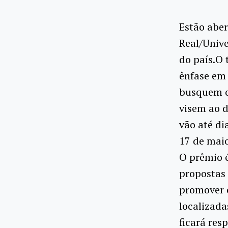
Estão aber
Real/Unive
do país.O 
ênfase em 
busquem o
visem ao d
vão até dia
17 de maio
O prêmio é
propostas 
promover 
localizada
ficará res