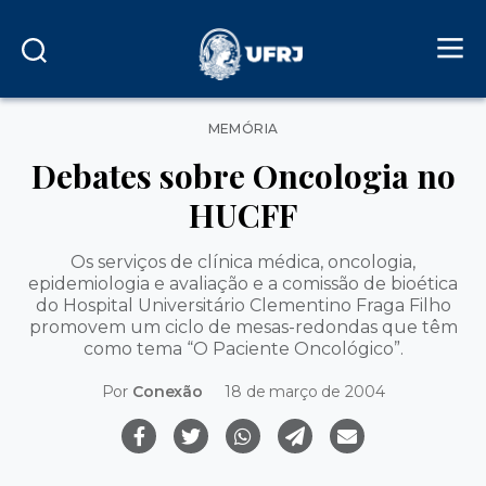
Categorias
MEMÓRIA
Debates sobre Oncologia no
HUCFF
Os serviços de clínica médica, oncologia,
epidemiologia e avaliação e a comissão de bioética
do Hospital Universitário Clementino Fraga Filho
promovem um ciclo de mesas-redondas que têm
como tema “O Paciente Oncológico”.
Por
Conexão
18 de março de 2004