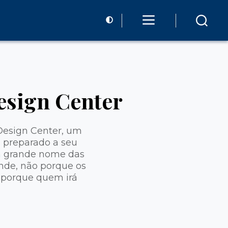
esign Center
 Design Center, um
o preparado a seu
um grande nome das
ande, não porque os
s porque quem irá