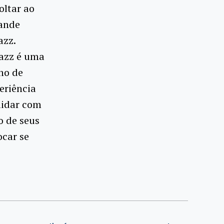
oltar ao
rande
azz.
Jazz é uma
no de
eriência
lidar com
o de seus
ocar se