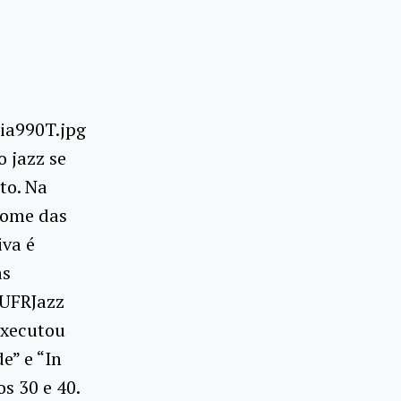
 jazz se
to. Na
nome das
iva é
as
 UFRJazz
executou
e” e “In
s 30 e 40.