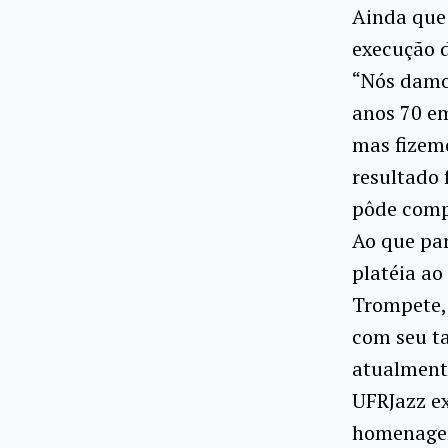
Ainda que 
execução d
“Nós damo
anos 70 em
mas fizemo
resultado 
pôde comp
Ao que par
platéia ao
Trompete,
com seu ta
atualmente
UFRJazz e
homenagem