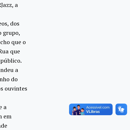
Jazz, a
os, dos
o grupo,
acho que o
 Rua que
público.
endeu a
inho do
s ouvintes
e a
m em
nde