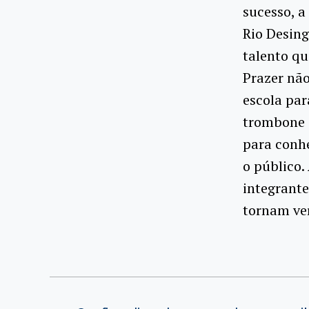
sucesso, a
Rio Desin
talento qu
Prazer nã
escola pa
trombone d
para conhe
o público.
integrante
tornam ve