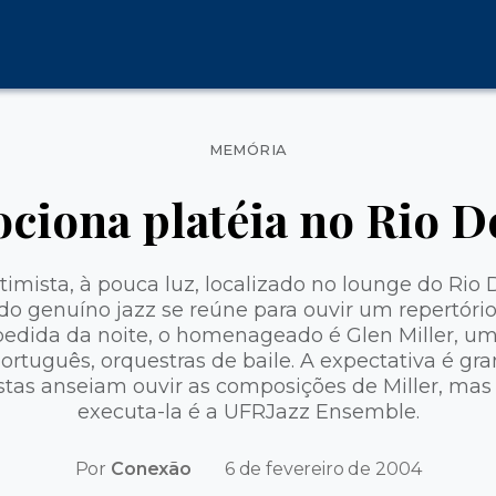
Categorias
MEMÓRIA
ciona platéia no Rio D
mista, à pouca luz, localizado no lounge do Rio
o genuíno jazz se reúne para ouvir um repertóri
 pedida da noite, o homenageado é Glen Miller, 
ortuguês, orquestras de baile. A expectativa é gr
istas anseiam ouvir as composições de Miller, ma
executa-la é a UFRJazz Ensemble.
Por
Conexão
6 de fevereiro de 2004