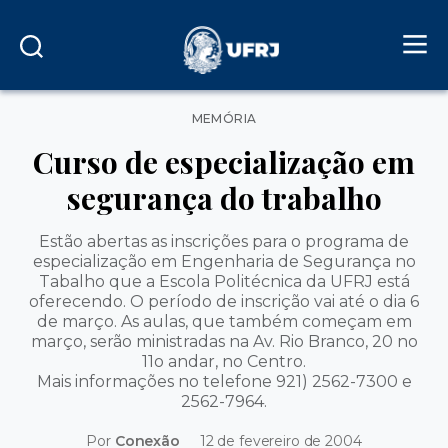
Categorias
MEMÓRIA
Curso de especialização em
segurança do trabalho
Estão abertas as inscrições para o programa de
especialização em Engenharia de Segurança no
Tabalho que a Escola Politécnica da UFRJ está
oferecendo. O período de inscrição vai até o dia 6
de março. As aulas, que também começam em
março, serão ministradas na Av. Rio Branco, 20 no
11o andar, no Centro.
Mais informações no telefone 921) 2562-7300 e
2562-7964.
Por
Conexão
12 de fevereiro de 2004