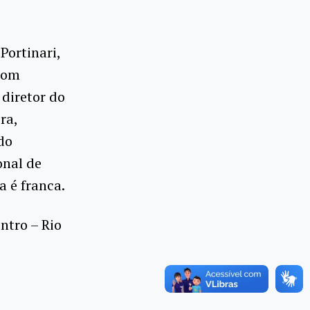
ortinari,
com
 diretor do
ra,
do
onal de
a é franca.
ntro – Rio