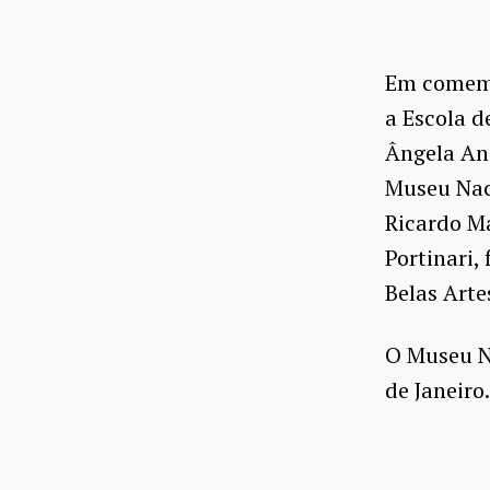
Em comemo
a Escola 
Ângela Anc
Museu Naci
Ricardo Ma
Portinari,
Belas Arte
O Museu Na
de Janeiro.