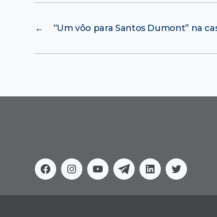
←
“Um vôo para Santos Dumont” na casa
Facebook
Instagram
Youtube
Telegram
Linkedin
Twitter