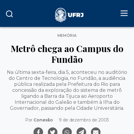
Categorias
MEMÓRIA
Metrô chega ao Campus do
Fundão
Na última sexta-feira, dia 5, aconteceu no auditório
do Centro de Tecnologia, no Fundão, a audiência
pública realizada pela Prefeitura do Rio para
concessão da exploração do sistema de metrô
ligando a Barra da Tijuca ao Aeroporto
Internacional do Galeão e também à Ilha do
Governador, passando pela Cidade Universitária.
Por
Conexão
9 de dezembro de 2003