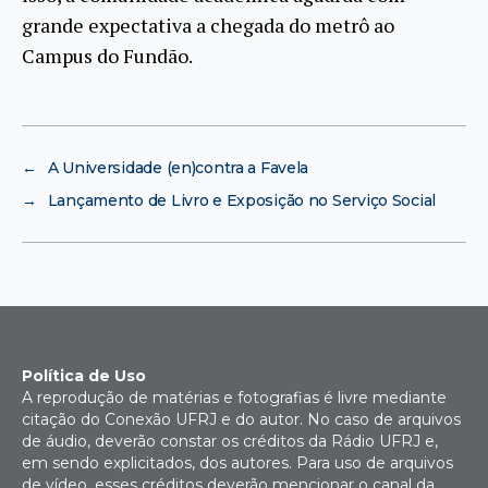
grande expectativa a chegada do metrô ao
Campus do Fundão.
←
A Universidade (en)contra a Favela
→
Lançamento de Livro e Exposição no Serviço Social
Política de Uso
A reprodução de matérias e fotografias é livre mediante
citação do Conexão UFRJ e do autor. No caso de arquivos
de áudio, deverão constar os créditos da Rádio UFRJ e,
em sendo explicitados, dos autores. Para uso de arquivos
de vídeo, esses créditos deverão mencionar o canal da