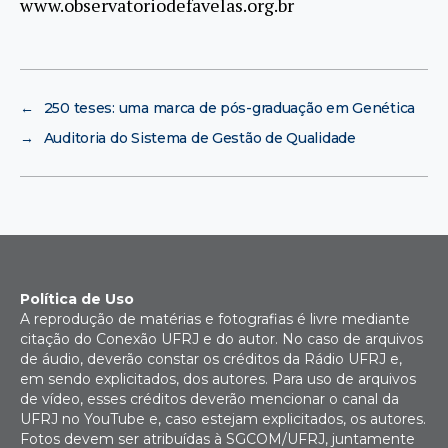
www.observatoriodefavelas.org.br
←
250 teses: uma marca de pós-graduação em Genética
→
Auditoria do Sistema de Gestão de Qualidade
Política de Uso
A reprodução de matérias e fotografias é livre mediante
citação do Conexão UFRJ e do autor. No caso de arquivos
de áudio, deverão constar os créditos da Rádio UFRJ e,
em sendo explicitados, dos autores. Para uso de arquivos
de vídeo, esses créditos deverão mencionar o canal da
UFRJ no YouTube e, caso estejam explicitados, os autores.
Fotos devem ser atribuídas à SGCOM/UFRJ, juntamente