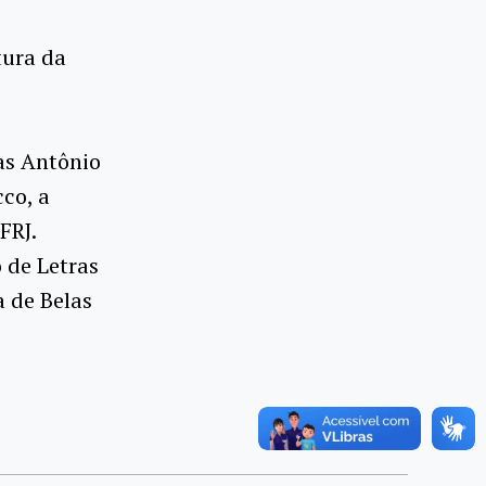
tura da
as Antônio
co, a
FRJ.
 de Letras
a de Belas