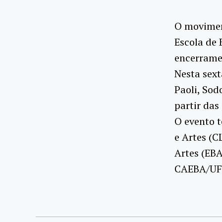
O moviment
Escola de 
encerramen
Nesta sext
Paoli, Sod
partir das
O evento t
e Artes (C
Artes (EBA
CAEBA/UFR