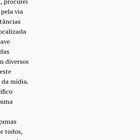
, procurei
pela via
tâncias
localizada
rave
 das
m diversos
este
 da mídia.
ífico
a uma
lgumas
e todos,