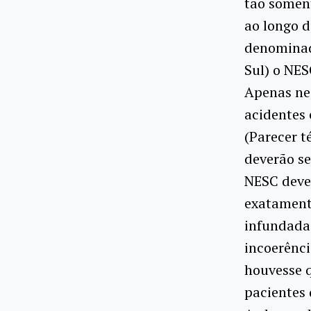
tão somen
ao longo 
denominada
Sul) o NES
Apenas nes
acidentes 
(Parecer t
deverão se
NESC dever
exatament
infundadas
incoerênci
houvesse q
pacientes