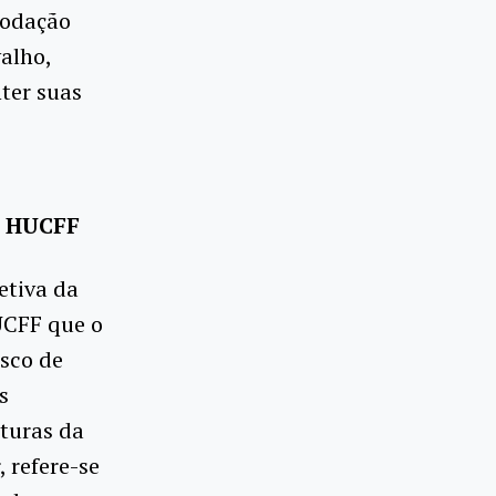
modação
alho,
ter suas
O HUCFF
etiva da
UCFF que o
isco de
s
turas da
, refere-se