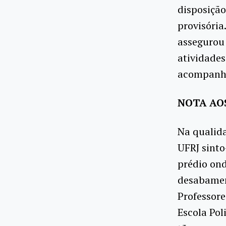
disposiçã
provisória
assegurou
atividades
acompanha
NOTA AOS
Na qualida
UFRJ sinto
prédio ond
desabament
Professor
Escola Pol