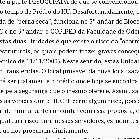
te à parte DESOCUPADA do que se convenciono
do tempo de Prédio do HU. Desafortunadamente, n
 de “perna seca”, funciona no 5º andar do Bloco
C e no 3º andar, o COPIPED da Faculdade de Odon
tas duas Unidades é que existe o risco da “ocorr
estruturais, os quais podem trazer graves conseq
écnico de 11/11/2003). Neste sentido, estas Unida
r transferidas. O local provável da nova localizaç
á ser justamente o prédio onde hoje se encontr
e pela segurança que o mesmo oferece. Assim, sã
 as versões que o HUCFF corre algum risco, pois
a de minha parte concordar com essa proposta, 
ualquer risco para nossos servidores, estudantes
 que nos procuram diariamente.