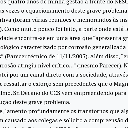
os quatro anos de minha gestão à frente do NESC
as vezes o equacionamento deste grave problema 
tiva (foram várias reuniões e memorandos às ins
). Como muito pouco foi feito, a parte onde está 
dade encontra-se em uma área que “apresenta g
ológico caracterizado por corrosão generalizada
 (Parecer técnico de 11/11/2003). Além disso, “e
orrosão atingiu nível crítico…” (mesmo Parecer). N
ptei por um canal direto com a sociedade, através
e ressaltar o esforço sem precedentes que o Magn
o Ilmo. Sr. Decano do CCS vem empreendendo par
ução deste grave problema.
e, lamento profundamente os transtornos que a
m causado aos colegas e solicito a compreensão d