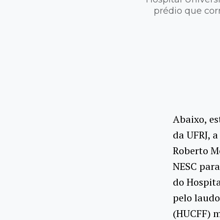
prédio que cor
Abaixo, e
da UFRJ, a
Roberto Me
NESC para 
do Hospita
pelo laudo
(HUCFF) m