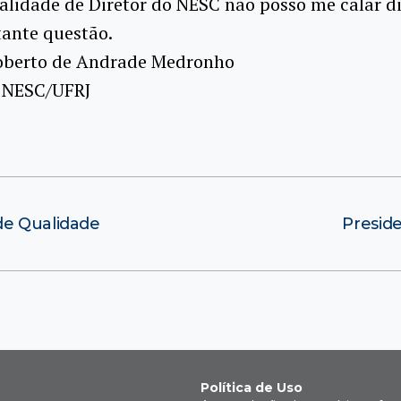
alidade de Diretor do NESC não posso me calar d
tante questão.
 Roberto de Andrade Medronho
o NESC/UFRJ
de Qualidade
Presid
Política de Uso