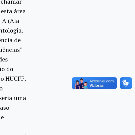
u chamar
esta área
 A (Ala
tologia.
ência de
üências”
des
ão do
a o HUCFF,
o
 seria uma
caso
 e