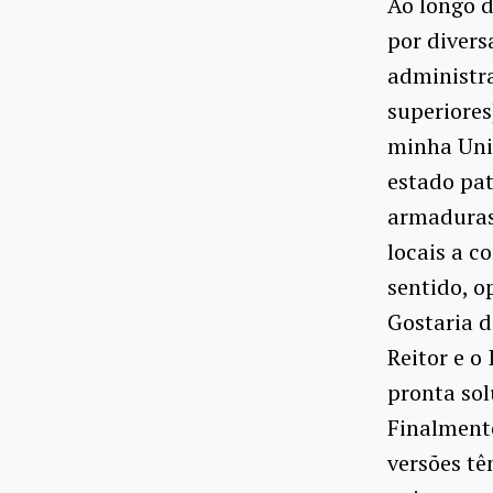
Ao longo d
por divers
administra
superiores
minha Uni
estado pat
armaduras”
locais a c
sentido, o
Gostaria d
Reitor e 
pronta sol
Finalment
versões tê