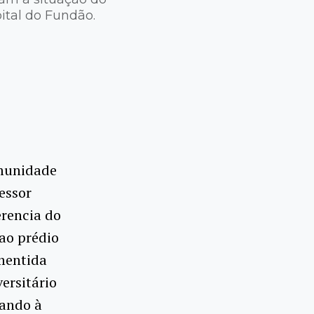
ital do Fundão.
omunidade
essor
erencia do
ao prédio
smentida
ersitário
cando à