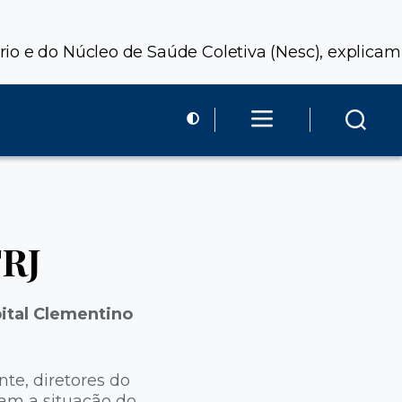
io e do Núcleo de Saúde Coletiva (Nesc), explicam
FRJ
ital Clementino
te, diretores do
cam a situação do