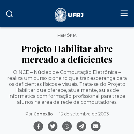
Categorias
MEMÓRIA
Projeto Habilitar abre
mercado a deficientes
O NCE – Núcleo de Computação Eletrônica –
realiza um curso pioneiro que traz esperança para
os deficientes físicos e visuais. Trata-se do Projeto
Habilitar que oferece, atualmente, aulas de
informática com formação profissional para treze
alunos na área de rede de computadores.
Por
Conexão
15 de setembro de 2003