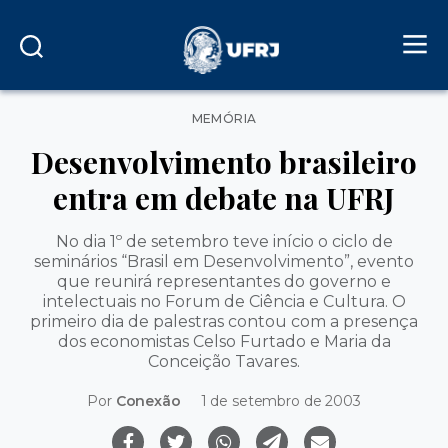
Categorias
MEMÓRIA
Desenvolvimento brasileiro
entra em debate na UFRJ
No dia 1º de setembro teve início o ciclo de
seminários “Brasil em Desenvolvimento”, evento
que reunirá representantes do governo e
intelectuais no Forum de Ciência e Cultura. O
primeiro dia de palestras contou com a presença
dos economistas Celso Furtado e Maria da
Conceição Tavares.
Por
Conexão
1 de setembro de 2003