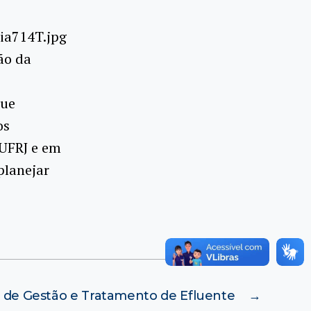
ão da
que
os
 UFRJ e em
planejar
 de Gestão e Tratamento de Efluente
→