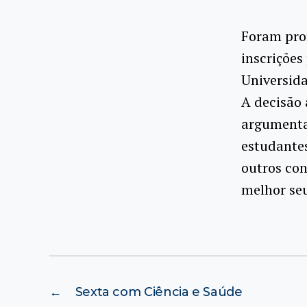
Foram pror
inscrições
Universida
A decisão 
argumenta
estudantes
outros co
melhor seu
←
Sexta com Ciência e Saúde