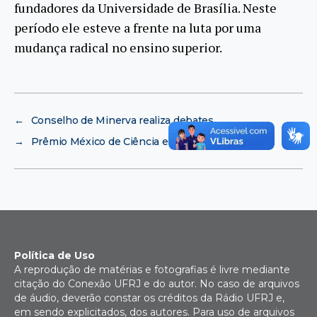
fundadores da Universidade de Brasília. Neste
período ele esteve a frente na luta por uma
mudança radical no ensino superior.
←
Conselho de Minerva realiza debates
→
Prêmio México de Ciência e Tecnologia
Política de Uso
A reprodução de matérias e fotografias é livre mediante
citação do Conexão UFRJ e do autor. No caso de arquivos
de áudio, deverão constar os créditos da Rádio UFRJ e,
em sendo explicitados, dos autores. Para uso de arquivos