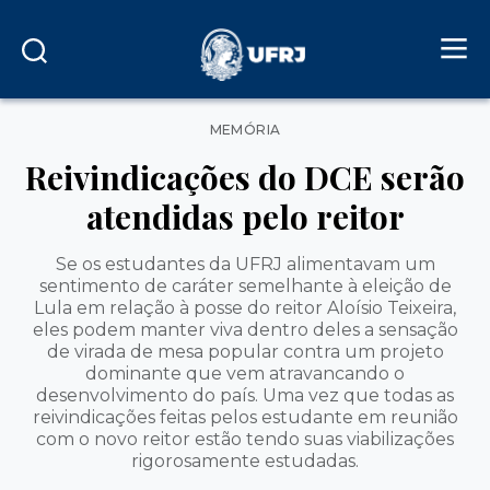
Categorias
MEMÓRIA
Reivindicações do DCE serão
atendidas pelo reitor
Se os estudantes da UFRJ alimentavam um
sentimento de caráter semelhante à eleição de
Lula em relação à posse do reitor Aloísio Teixeira,
eles podem manter viva dentro deles a sensação
de virada de mesa popular contra um projeto
dominante que vem atravancando o
desenvolvimento do país. Uma vez que todas as
reivindicações feitas pelos estudante em reunião
com o novo reitor estão tendo suas viabilizações
rigorosamente estudadas.