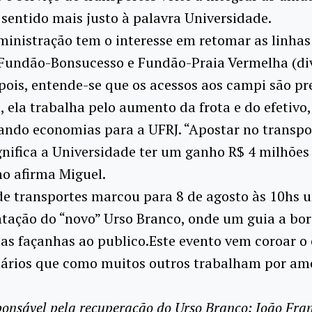
entido mais justo à palavra Universidade.
inistração tem o interesse em retomar as linha
 Fundão-Bonsucesso e Fundão-Praia Vermelha (di
 pois, entende-se que os acessos aos campi são pr
, ela trabalha pelo aumento da frota e do efetivo,
ando economias para a UFRJ. “Apostar no transpo
gnifica a Universidade ter um ganho R$ 4 milhões
o afirma Miguel.
de transportes marcou para 8 de agosto às 10hs 
tação do “novo” Urso Branco, onde um guia a bo
uas façanhas ao publico.Este evento vem coroar 
nários que como muitos outros trabalham por am
ponsável pela recuperação do Urso Branco: João Fran