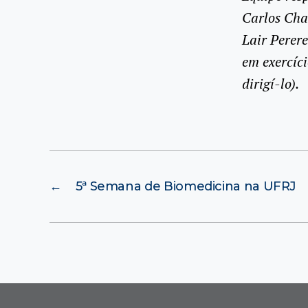
Carlos Cha
Lair Perere
em exercíc
dirigí-lo).
←
5ª Semana de Biomedicina na UFRJ