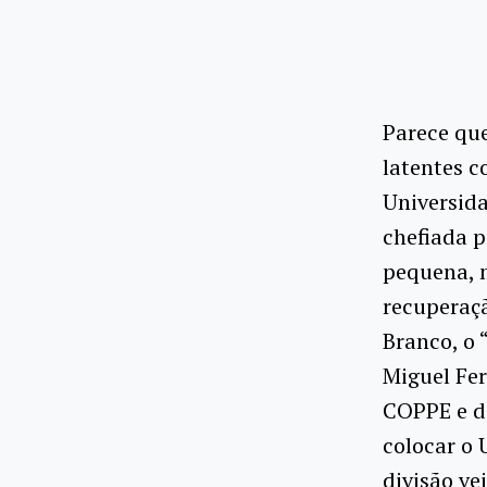
Parece qu
latentes c
Universida
chefiada p
pequena, m
recuperaç
Branco, o 
Miguel Fer
COPPE e do
colocar o 
divisão ve