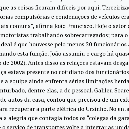
e as coisas ficaram difíceis por aqui. Terceiriza
orias compulsórias e condenações de veículos er
ais comuns”, afirma João Francisco. Hoje o setor
motoristas trabalhando sobrecarregados; para o
 ideal é que houvesse pelo menos 20 funcionários
ando esta função. João assumiu o cargo há qua
 de 2002). Antes disso as relações estavam desga
ça estava presente no cotidiano dos funcionários
 a equipe ainda enfrenta sérias limitações her
nturbado, dentre elas, a de pessoal. Galileu Soare
a de autos da casa, contou que precisou de um esf
a recuperar a parte elétrica do Ursinho. No enta
ia a alegria que contagia todos os “colegas da gar
e o serviço de transportes volte a integrar as unid