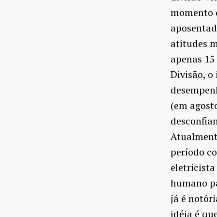
momento qu
aposentad
atitudes m
apenas 15 
Divisão, o
desempenh
(em agosto
desconfian
Atualmente
período co
eletricist
humano par
já é notór
idéia é qu