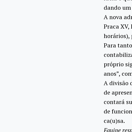
dando um s
A nova adm
Praca XV,
horários),
Para tanto
contabiliz
próprio si
anos”, com
A divisão 
de apresen
contará s
de funcio
ca(u)sa.
Equipe res