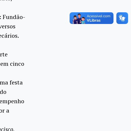
s: Fundão-
versos
ecários.
rte
 em cinco
uma festa
rdo
o empenho
or a
cisco,