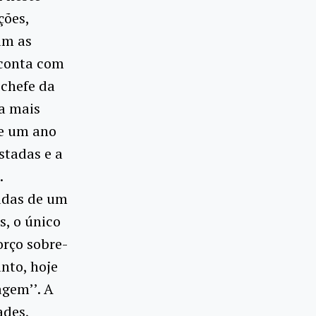
ções,
am as
 conta com
 chefe da
 a mais
se um ano
stadas e a
.
dadas de um
s, o único
orço sobre-
nto, hoje
agem’’. A
ades,