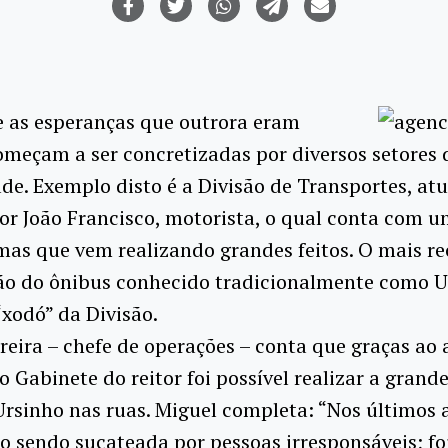
e as esperanças que outrora eram
omeçam a ser concretizadas por diversos setores 
de. Exemplo disto é a Divisão de Transportes, at
or João Francisco, motorista, o qual conta com 
as que vem realizando grandes feitos. O mais rec
ão do ônibus conhecido tradicionalmente como U
“xodó” da Divisão.
reira – chefe de operações – conta que graças ao 
 Gabinete do reitor foi possível realizar a grande
Ursinho nas ruas. Miguel completa: “Nos últimos 
io sendo sucateada por pessoas irresponsáveis; fo