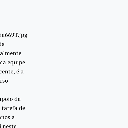
da
ualmente
uma equipe
ente, é a
rso
apoio da
 tarefa de
anos a
i neste