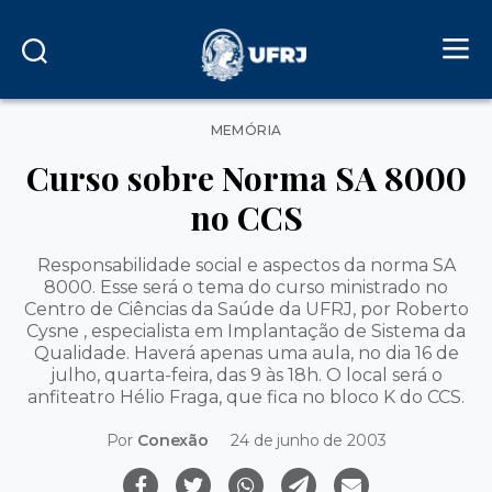
Categorias
MEMÓRIA
Curso sobre Norma SA 8000
no CCS
Responsabilidade social e aspectos da norma SA
8000. Esse será o tema do curso ministrado no
Centro de Ciências da Saúde da UFRJ, por Roberto
Cysne , especialista em Implantação de Sistema da
Qualidade. Haverá apenas uma aula, no dia 16 de
julho, quarta-feira, das 9 às 18h. O local será o
anfiteatro Hélio Fraga, que fica no bloco K do CCS.
Por
Conexão
24 de junho de 2003