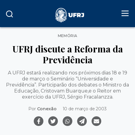
Categorias
MEMÓRIA
UFRJ discute a Reforma da
Previdência
A UFRJ estará realizando nos próximos dias 18 e 19
de março o Seminário “Universidade e
Previdência”. Participarão dos debates o Ministro da
Educação, Cristovam Buarque,e o Reitor em
exercício da UFRJ, Sérgio Fracalanzza.
Por
Conexão
10 de março de 2003