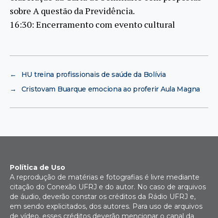
sobre A questão da Previdência.
16:30: Encerramento com evento cultural
←
HU treina profissionais de saúde da Bolívia
→
Cristovam Buarque emociona ao proferir Aula Magna
Política de Uso
A reprodução de matérias e fotografias é livre mediante
citação do Conexão UFRJ e do autor. No caso de arquivos
de áudio, deverão constar os créditos da Rádio UFRJ e,
em sendo explicitados, dos autores. Para uso de arquivos
de vídeo, esses créditos deverão mencionar o canal da