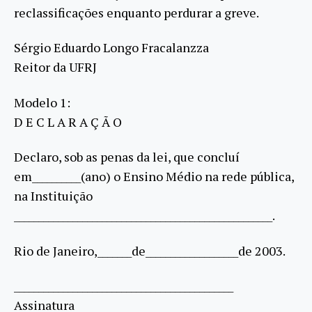
reclassificações enquanto perdurar a greve.
Sérgio Eduardo Longo Fracalanzza
Reitor da UFRJ
Modelo 1:
D E C L A R A Ç Ã O
Declaro, sob as penas da lei, que concluí
em__________(ano) o Ensino Médio na rede pública,
na Instituição
_____________________________________________________.
Rio de Janeiro,_______de___________________de 2003.
_____________________________________________
Assinatura