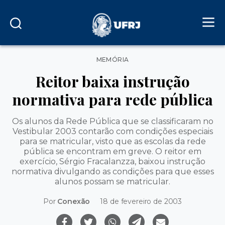
Categorias
MEMÓRIA
Reitor baixa instrução
normativa para rede pública
Os alunos da Rede Pública que se classificaram no
Vestibular 2003 contarão com condições especiais
para se matricular, visto que as escolas da rede
pública se encontram em greve. O reitor em
exercício, Sérgio Fracalanzza, baixou instrução
normativa divulgando as condições para que esses
alunos possam se matricular.
Por
Conexão
18 de fevereiro de 2003