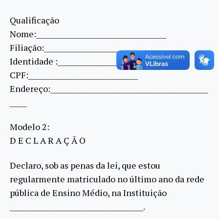
Qualificação
Nome:______________________________________
Filiação:__________________________________
Identidade :__________________________
CPF:________________________________
Endereço:______________________________________________
_____
Modelo 2:
D E C L A R A Ç Ã O
Declaro, sob as penas da lei, que estou
regularmente matriculado no último ano da rede
pública de Ensino Médio, na Instituição
_______________________________________.