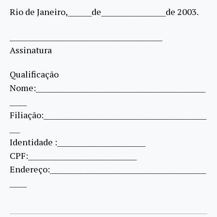
Rio de Janeiro,_______de___________________de 2003.
_____________________________________________
Assinatura
Qualificação
Nome:__________________________________________________
_____
Filiação:________________________________________________
___
Identidade :__________________________
CPF:________________________________
Endereço:______________________________________________
_____