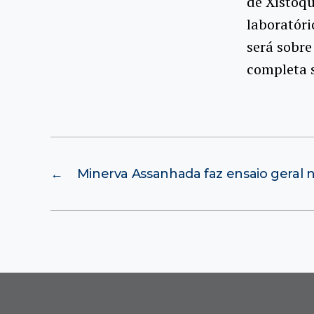
de Xistoqu
laboratóri
será sobr
completa 
←
Minerva Assanhada faz ensaio geral 