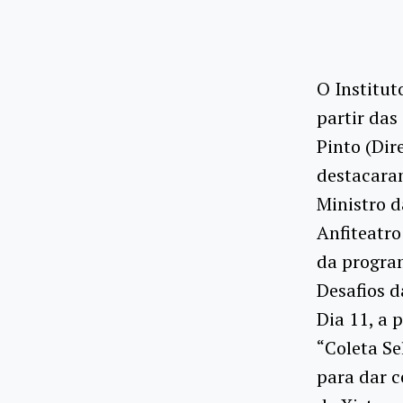
O Institut
partir da
Pinto (Dir
destacaram
Ministro d
Anfiteatro
da progra
Desafios d
Dia 11, a 
“Coleta Se
para dar c