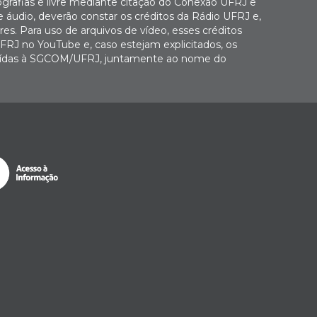
ografias é livre mediante citação do Conexão UFRJ e
e áudio, deverão constar os créditos da Rádio UFRJ e,
es. Para uso de arquivos de vídeo, esses créditos
FRJ no YouTube e, caso estejam explicitados, os
buídas à SGCOM/UFRJ, juntamente ao nome do