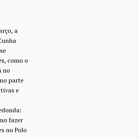
arço, a
 Cunha
 se
es, como o
á no
omo parte
tivas e
Redonda:
mo fazer
es no Polo