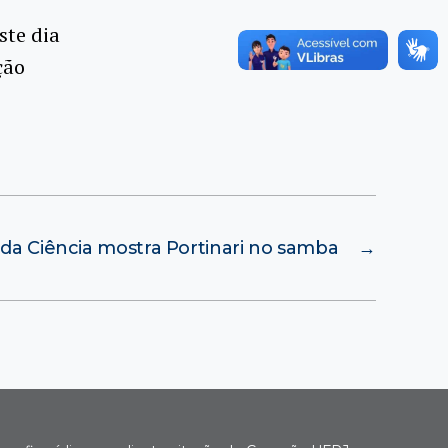
ste dia
ção
 da Ciência mostra Portinari no samba
→