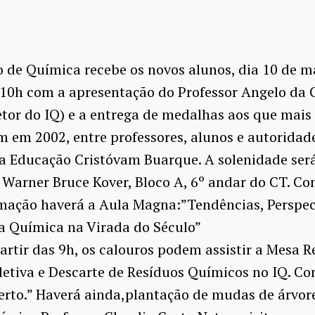
o de Química recebe os novos alunos, dia 10 de m
s 10h com a apresentação do Professor Angelo da
etor do IQ) e a entrega de medalhas aos que mais
 em 2002, entre professores, alunos e autoridad
a Educação Cristóvam Buarque. A solenidade ser
 Warner Bruce Kover, Bloco A, 6º andar do CT. C
mação haverá a Aula Magna:”Tendências, Perspec
a Química na Virada do Século”
partir das 9h, os calouros podem assistir a Mesa 
letiva e Descarte de Resíduos Químicos no IQ. Co
erto.” Haverá ainda,plantação de mudas de árvor