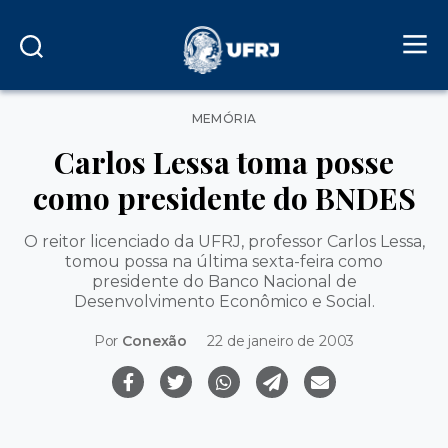
Categorias
MEMÓRIA
Carlos Lessa toma posse
como presidente do BNDES
O reitor licenciado da UFRJ, professor Carlos Lessa,
tomou possa na última sexta-feira como
presidente do Banco Nacional de
Desenvolvimento Econômico e Social.
Por
Conexão
22 de janeiro de 2003